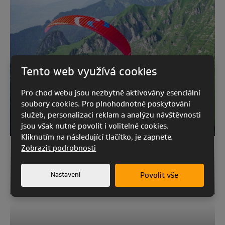
AYA 2
Štíhlost:
4,72
Kategorie:
Hmotnost padáku:
EN A
4,2 - 5,1
Štíhlost:
Rozpětí letové váhy:
4,69
Tento web využívá cookies
58 - 130
Pro chod webu jsou nezbytně aktivovány esenciální
Hmotnost padáku:
4,0 - 5,1
soubory cookies. Pro plnohodnotné poskytování
služeb, personalizaci reklam a analýzu návštěvnosti
KEA 2
jsou však nutné povolit i volitelné cookies.
Rozpětí letové váhy:
50 - 130
Kliknutím na následující tlačítko, je zapnete.
Zobrazit podrobnosti
KEA 2
CARANCHO
Nastavení
Povolit vše
Kategorie:
EN A
CARANCHO
Štíhlost: