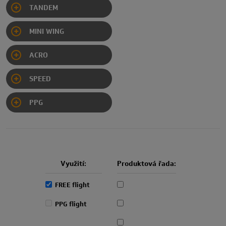
TANDEM
MINI WING
ACRO
SPEED
CIMA PWR EN 926-1
FLEXOR 
FLUX E
PPG
Využití:
Produktová řada:
FREE flight
PPG flight