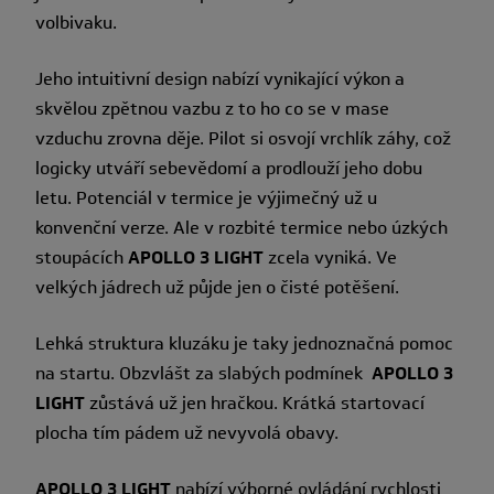
volbivaku.
Jeho intuitivní design nabízí vynikající výkon a
skvělou zpětnou vazbu z to ho co se v mase
vzduchu zrovna děje. Pilot si osvojí vrchlík záhy, což
logicky utváří sebevědomí a prodlouží jeho dobu
letu. Potenciál v termice je výjimečný už u
konvenční verze. Ale v rozbité termice nebo úzkých
stoupácích
APOLLO 3 LIGHT
zcela vyniká. Ve
velkých jádrech už půjde jen o čisté potěšení.
Lehká struktura kluzáku je taky jednoznačná pomoc
na startu. Obzvlášt za slabých podmínek
APOLLO 3
LIGHT
zůstává už jen hračkou. Krátká startovací
plocha tím pádem už nevyvolá obavy.
APOLLO 3 LIGHT
nabízí výborné ovládání rychlosti