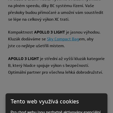
na plném speedu, díky BC systému řízení. Vaše
přeskoky budou přímočaré a umožní vám soustředit
se lépe na celkový výkon XC trati.
Kompaktnost
APOLLO 3 LIGHT
je jasnou výhodou.
Kluzák dodáváme se
Sky Compact Bag
em, aby
jste co nejlépe ušetřili místem.
APOLLO 3 LIGHT
je střední až vyšší kluzák kategorie
B, který hladce spojuje výkon s bezpečností.
Optimální partner pro všechna lehká dobrodružství.
Tento web využívá cookies
Pro chod webu jsou nezbytně aktivovány esenciální