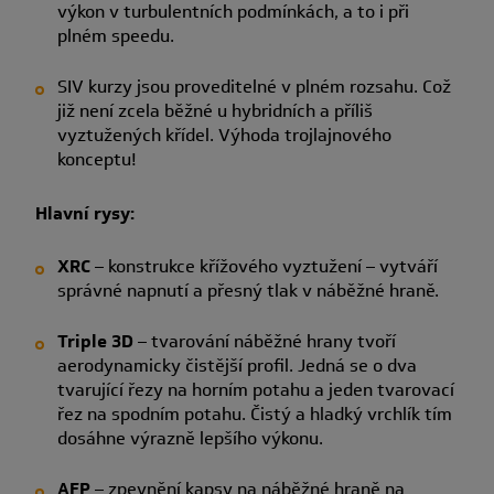
výkon v turbulentních podmínkách, a to i při
plném speedu.
SIV kurzy jsou proveditelné v plném rozsahu. Což
již není zcela běžné u hybridních a příliš
vyztužených křídel. Výhoda trojlajnového
konceptu!
Hlavní rysy:
XRC
– konstrukce křížového vyztužení – vytváří
správné napnutí a přesný tlak v náběžné hraně.
Triple 3D
– tvarování náběžné hrany tvoří
aerodynamicky čistější profil. Jedná se o dva
tvarující řezy na horním potahu a jeden tvarovací
řez na spodním potahu. Čistý a hladký vrchlík tím
dosáhne výrazně lepšího výkonu.
AFP
– zpevnění kapsy na náběžné hraně na