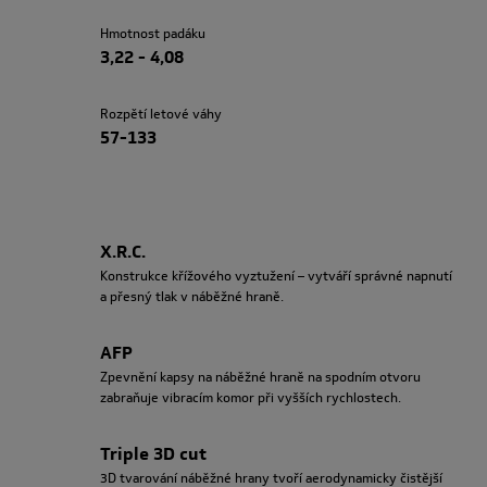
Hmotnost padáku
3,22 - 4,08
Rozpětí letové váhy
57-133
X.R.C.
Konstrukce křížového vyztužení – vytváří správné napnutí
a přesný tlak v náběžné hraně.
AFP
Zpevnění kapsy na náběžné hraně na spodním otvoru
zabraňuje vibracím komor při vyšších rychlostech.
Triple 3D cut
3D tvarování náběžné hrany tvoří aerodynamicky čistější