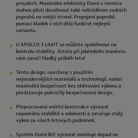
proudech. Maximální efektivity řízení v termice
mohou piloti dosáhnout také nabržděním zadních
popruhů na vnější straně. Propojení popruhů
pomocí kladek z nich dělá funkčně nejlepší
variantu.
U APOLLO 3 LIGHT se můžete spolehnout na
kontrolu stability. Jistota při jakémkoliv manévru
vám zaručí hladký průběh letu!
Tento design, navržený s použitím
nejmodernějších materiálů a technologií, nabízí
maximální bezpečnost bez obětování výkonu a
představuje pokročilý bezpečnostní design.
Přepracovaná vnitřní konstrukce výrazně
napomáhá stabilitě a odolnosti a zaručuje stálý
výkon za všech letových podmínek.
Systém řízení B/C výrazně zmírňuje dopad na