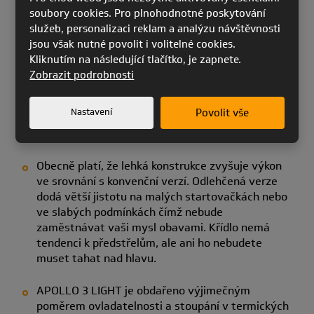
soubory cookies. Pro plnohodnotné poskytování
služeb, personalizaci reklam a analýzu návštěvnosti
jsou však nutné povolit i volitelné cookies.
Kliknutím na následující tlačítko, je zapnete.
Zobrazit podrobnosti
Nastavení
Povolit vše
Proč mají piloti rádi APOLLO 3 LIGHT:
Obecně platí, že lehká konstrukce zvyšuje výkon
ve srovnání s konvenční verzí. Odlehčená verze
dodá větší jistotu na malých startovačkách nebo
ve slabých podmínkách čímž nebude
zaměstnávat vaši mysl obavami.
Křídlo nemá
tendenci k předstřelům, ale ani ho nebudete
muset tahat nad hlavu.
APOLLO 3 LIGHT je obdařeno výjimečným
poměrem ovladatelnosti a stoupání v termických