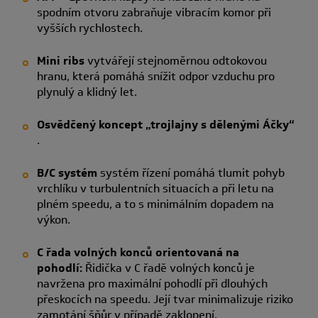
spodním otvoru zabraňuje vibracím komor při
vyšších rychlostech.
Mini ribs
vytvářejí stejnoměrnou odtokovou
hranu, která pomáhá snížit odpor vzduchu pro
plynulý a klidný let.
Osvědčený koncept „trojlajny s dělenými Áčky“
.
B/C systém
systém řízení pomáhá tlumit pohyb
vrchlíku v turbulentních situacích a při letu na
plném speedu, a to s minimálním dopadem na
výkon.
C řada volných konců orientovaná na
pohodlí:
Řidička v C řadě volných konců je
navržena pro maximální pohodlí při dlouhých
přeskocích na speedu. Její tvar minimalizuje riziko
zamotání šňůr v případě zaklopení.