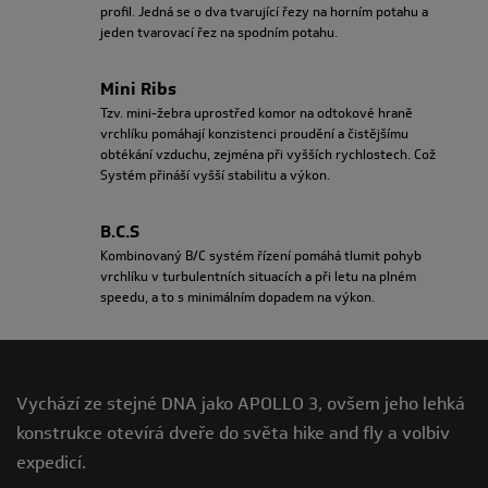
profil. Jedná se o dva tvarující řezy na horním potahu a
jeden tvarovací řez na spodním potahu.
Mini Ribs
Tzv. mini-žebra uprostřed komor na odtokové hraně
vrchlíku pomáhají konzistenci proudění a čistějšímu
obtékání vzduchu, zejména při vyšších rychlostech. Což
Systém přináší vyšší stabilitu a výkon.
B.C.S
Kombinovaný B/C systém řízení pomáhá tlumit pohyb
vrchlíku v turbulentních situacích a při letu na plném
speedu, a to s minimálním dopadem na výkon.
Vychází ze stejné DNA jako APOLLO 3, ovšem jeho lehká
konstrukce otevírá dveře do světa hike and fly a volbiv
expedicí.