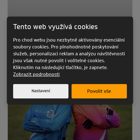
Tento web využívá cookies
Pro chod webu jsou nezbytně aktivovány esenciální
soubory cookies. Pro plnohodnotné poskytování
Záložní padáky
služeb, personalizaci reklam a analýzu návštěvnosti
jsou však nutné povolit i volitelné cookies.
Kliknutím na následující tlačítko, je zapnete.
Zobrazit podrobnosti
Nastavení
Povolit vše