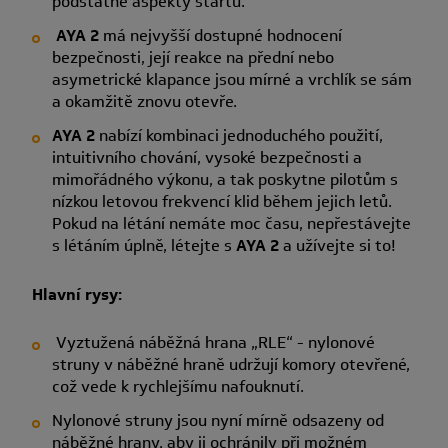
podstatné aspekty startu.
AYA 2
má nejvyšší dostupné hodnocení
bezpečnosti, její reakce na přední nebo
asymetrické klapance jsou mírné a vrchlík se sám
a okamžitě znovu otevře.
AYA 2
nabízí kombinaci jednoduchého použití,
intuitivního chování, vysoké bezpečnosti a
mimořádného výkonu, a tak poskytne pilotům s
nízkou letovou frekvencí klid během jejich letů.
Pokud na létání nemáte moc času, nepřestávejte
s létáním úplně, létejte s
AYA 2
a užívejte si to!
Hlavní rysy:
Vyztužená náběžná hrana „RLE“ - nylonové
struny v náběžné hraně udržují komory otevřené,
což vede k rychlejšímu nafouknutí.
Nylonové struny jsou nyní mírně odsazeny od
náběžné hrany, aby ji ochránily při možném