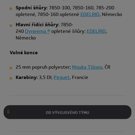
Spodní šňůry:
7850-100, 7850-160,
785-200
opletené, 7850-160 opletené
EDELRID
, Německo
Hlavní řídící šňůry:
7850-
240
Dyneema ®
opletené šňůry;
EDELRID
,
Německo
Volné konce
25 mm popruh polyester;
Mouka Tišnov
, ČR
Karabiny:
3,5 DI;
Peguet
, Francie
OD VÝVOJOVÉHO TÝMU