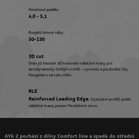
Hmotnost padáku
4,0 - 5,1
Rozpětí letové váhy
50-130
3D cut
Dnes již klasické 3D tvarování náběžné hrany pro
aerodynamicky čistější vrchlík – vyvinuto a používáno Sky
Paragliders od roku 2004.
RLE
Reinforced Leading Edge.
Vyztužení profilů podél
náběžné hrany pomocí flexibilních strun.
AYA 2 pochází z dílny Comfort line a spadá do střední