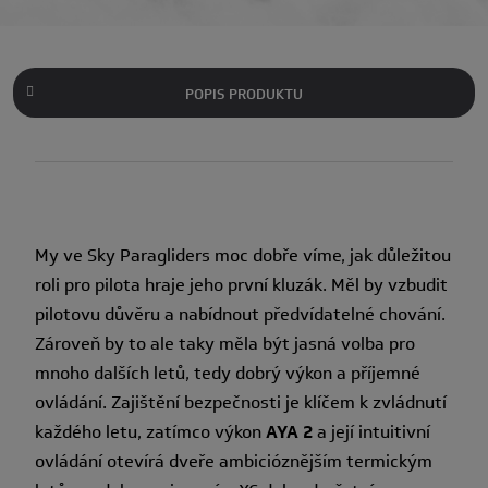
POPIS PRODUKTU
My ve Sky Paragliders moc dobře víme, jak důležitou
roli pro pilota hraje jeho první kluzák. Měl by vzbudit
pilotovu důvěru a nabídnout předvídatelné chování.
Zároveň by to ale taky měla být jasná volba pro
mnoho dalších letů, tedy dobrý výkon a příjemné
ovládání. Zajištění bezpečnosti je klíčem k zvládnutí
každého letu, zatímco výkon
AYA 2
a její intuitivní
ovládání otevírá dveře ambicióznějším termickým