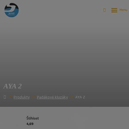
AYA 2
Produkty
Padákové kluzáky
AYA 2
Štíhlost
4,69