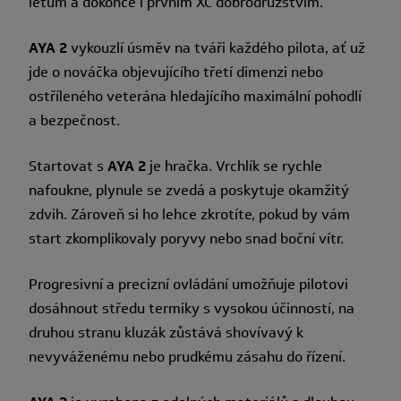
letům a dokonce i prvním XC dobrodružstvím.
AYA 2
vykouzlí úsměv na tváři každého pilota, ať už
jde o nováčka objevujícího třetí dimenzi nebo
ostříleného veterána hledajícího maximální pohodlí
a bezpečnost.
Startovat s
AYA 2
je hračka. Vrchlík se rychle
nafoukne, plynule se zvedá a poskytuje okamžitý
zdvih. Zároveň si ho lehce zkrotíte, pokud by vám
start zkomplikovaly poryvy nebo snad boční vítr.
Progresivní a precizní ovládání umožňuje pilotovi
dosáhnout středu termiky s vysokou účinností, na
druhou stranu kluzák zůstává shovívavý k
nevyváženému nebo prudkému zásahu do řízení.