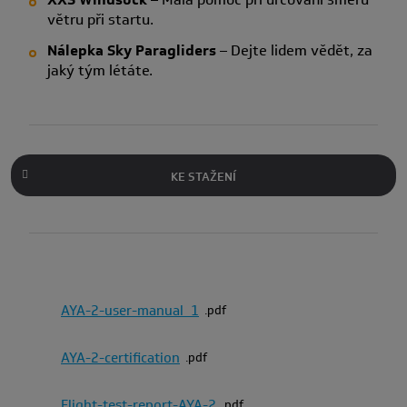
větru při startu.
Nálepka Sky Paragliders
– Dejte lidem vědět, za
jaký tým létáte.
KE STAŽENÍ
AYA-2-user-manual_1
pdf
AYA-2-certification
pdf
Flight-test-report-AYA-2
pdf