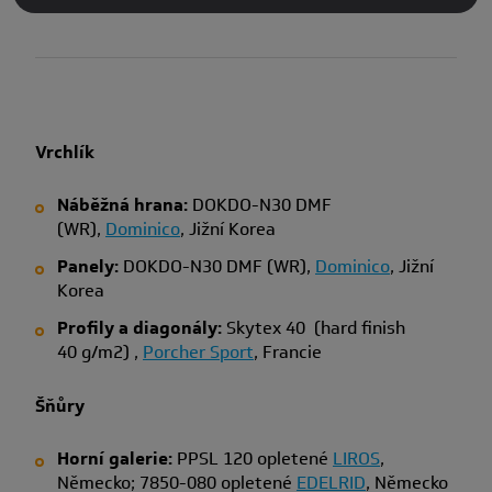
Vrchlík
Náběžná hrana:
DOKDO-N30 DMF
(WR),
Dominico
, Jižní Korea
Panely:
DOKDO-N30 DMF (WR),
Dominico
, Jižní
Korea
Profily a diagonály:
Skytex 40 (hard finish
40 g/m2) ,
Porcher Sport
, Francie
Šňůry
Horní galerie:
PPSL 120 opletené
LIROS
,
Německo; 7850-080 opletené
EDELRID
, Německo