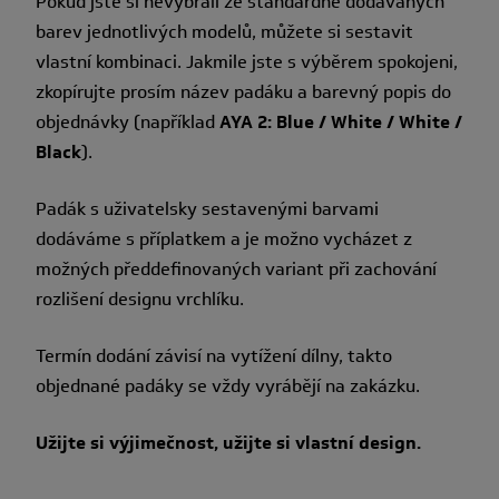
Pokud jste si nevybrali ze standardně dodávaných
barev jednotlivých modelů, můžete si sestavit
vlastní kombinaci. Jakmile jste s výběrem spokojeni,
zkopírujte prosím název padáku a barevný popis do
objednávky (například
AYA 2: Blue / White / White /
Black
).
Padák s uživatelsky sestavenými barvami
dodáváme s příplatkem a je možno vycházet z
možných předdefinovaných variant při zachování
rozlišení designu vrchlíku.
Termín dodání závisí na vytížení dílny, takto
objednané padáky se vždy vyrábějí na zakázku.
Užijte si výjimečnost, užijte si vlastní design.