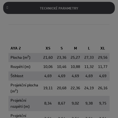
TECHNICKÉ PARAMETRY
AYA 2
XS
S
M
L
XL
2
Plocha (m
)
21,60
23,36
25,27
27,33
29,56
Rozpětí (m)
10,06
10,46
10,88
11,32
11,77
Štíhlost
4,69
4,69
4,69
4,69
4,69
Projekční plocha
19,11
20,68
22,36
24,19
26,16
2
(m
)
Projekční
8,34
8,67
9,02
9,38
9,75
rozpětí (m)
Projekční