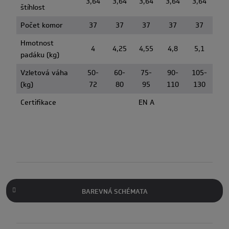
3,64
3,64
3,64
3,64
3,64
štíhlost
Počet komor
37
37
37
37
37
Hmotnost
4
4,25
4,55
4,8
5,1
padáku (kg)
Vzletová váha
50-
60-
75-
90-
105-
(kg)
72
80
95
110
130
Certifikace
EN A
BAREVNÁ SCHÉMATA