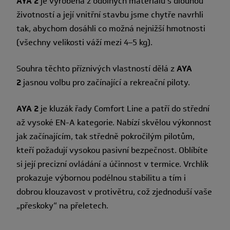
AYA 2
je vyrobena z odolných materiálů s dlouhou
životností a její vnitřní stavbu jsme chytře navrhli
tak, abychom dosáhli co možná nejnižší hmotnosti
(všechny velikosti váží mezi 4–5 kg).
Souhra těchto příznivých vlastností dělá z
AYA
2
jasnou volbu pro začínající a rekreační piloty.
AYA 2
je kluzák řady Comfort Line a patří do střední
až vysoké EN-A kategorie. Nabízí skvělou výkonnost
jak začínajícím, tak středně pokročilým pilotům,
kteří požadují vysokou pasivní bezpečnost. Oblíbíte
si její precizní ovládání a účinnost v termice. Vrchlík
prokazuje výbornou podélnou stabilitu a tím i
dobrou klouzavost v protivětru, což zjednoduší vaše
„přeskoky“ na přeletech.