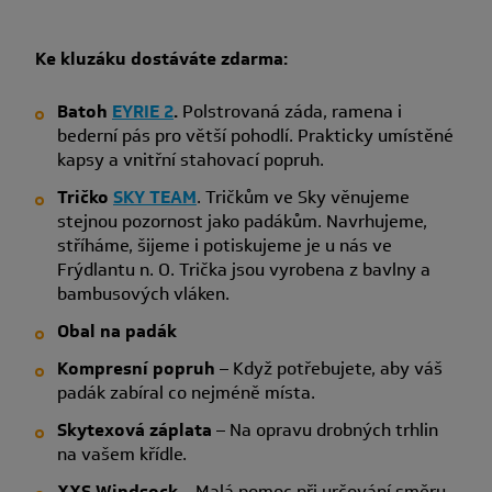
Ke kluzáku dostáváte zdarma:
Batoh
EYRIE 2
.
Polstrovaná záda, ramena i
bederní pás pro větší pohodlí. Prakticky umístěné
kapsy a vnitřní stahovací popruh.
Tričko
SKY TEAM
. Tričkům ve Sky věnujeme
stejnou pozornost jako padákům. Navrhujeme,
stříháme, šijeme i potiskujeme je u nás ve
Frýdlantu n. O. Trička jsou vyrobena z bavlny a
bambusových vláken.
Obal na padák
Kompresní popruh
– Když potřebujete, aby váš
padák zabíral co nejméně místa.
Skytexová záplata
– Na opravu drobných trhlin
na vašem křídle.
XXS Windsock
– Malá pomoc při určování směru