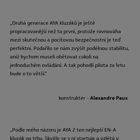
„Druhá generace AYA kluzáků je ještě
propracovanější než ta první, protože rovnováha
mezi skutečnou a pocitovou bezpečnostní je teď
perfektní. Podařilo se nám zvýšit podélnou stabilitu,
aniž bychom museli obětovat cokoli na
jednoduchém ovládání. A tak pohodlí pilota za letu
bude o to větší.“
konstruktér -
Alexandre Paux
„Podle mého názoru je AYA 2 ten nejlepší EN-A
kluzák na trhu. Skvěle se s ní startuje a vzlétá v