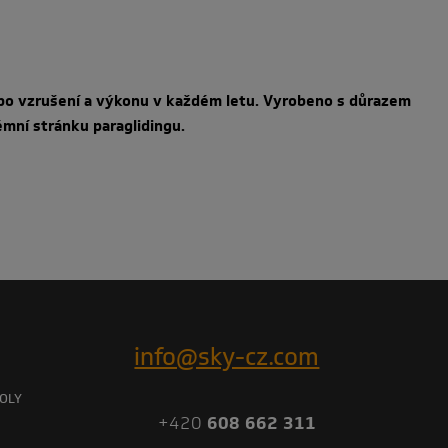
í po vzrušení a výkonu v každém letu. Vyrobeno s důrazem
trémní stránku paraglidingu.
info@sky-cz.com
OLY
+420
608 662 311