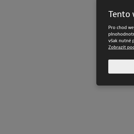
Tento 
Pro chod we
plnohodnotn
však nutné po
Zobrazit po