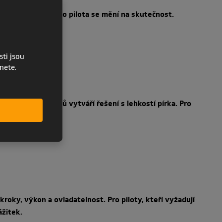
í. Sen víkendového pilota se mění na skutečnost.
ti jsou
pnete.
ovativních postupů vytváří řešení s lehkostí pírka. Pro
ety.
kroky, výkon a ovladatelnost. Pro piloty, kteří vyžadují
ážitek.