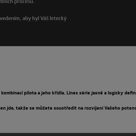
obních procesů.
vedením, aby byl Váš letecký
ombinací pilota a jeho křídla. Lines série jasně a logicky defi
jen jde, takže se můžete soustředit na rozvíjení Vašeho potenc