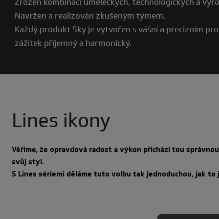
Zrozen kombinací uměleckých, technologických a výr
Navržen a realizován zkušeným týmem.
Každý produkt Sky je vytvořen s vášní a precizním pro
zážitek příjemný a harmonický.
Lines ikony
Věříme, že opravdová radost a výkon přichází tou správnou k
svůj styl.
S Lines sériemi děláme tuto volbu tak jednoduchou, jak to 