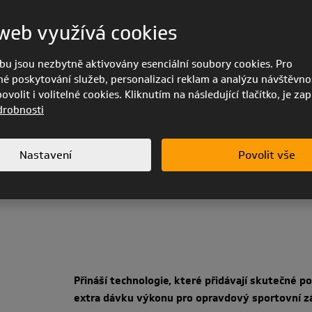
Kde se bezpečnost mísí s potěšením a účinnost
web využívá cookies
bu jsou nezbytně aktivovány esenciální soubory cookies. Pro
é poskytování služeb, personalizaci reklam a analýzu návštěvnos
volit i volitelné cookies. Kliknutím na následující tlačítko, je za
drobnosti
Kde nejčistší kombinace materiálu, designu a in
Nastavení
Povolit vše
perfekcionisty, dobrodruhy, až po hike
fly atl
&
Přináší technologie, které přidávají skutečné po
extra dávku výkonu pro opravdový sportovní z