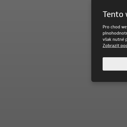
Tento 
Pro chod we
plnohodnotn
však nutné po
Zobrazit po