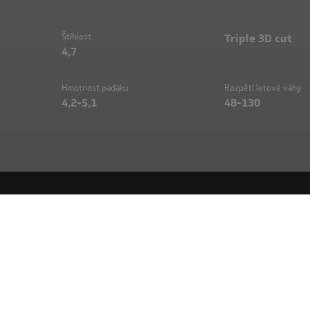
Štíhlost
Triple 3D cut
4,7
Hmotnost padáku
Rozpětí letové váhy
4,2-5,1
48-130
GAIA
, v latině nazývaná Tella nebo Terra, je antické 
kyklopy. Křídlo
GAIA
Sky Paragliders poslouží podobně
začátečníkům vstoupit mezi titány paraglidingového 
UŽ JSTE JEJ OTESTOVALI?