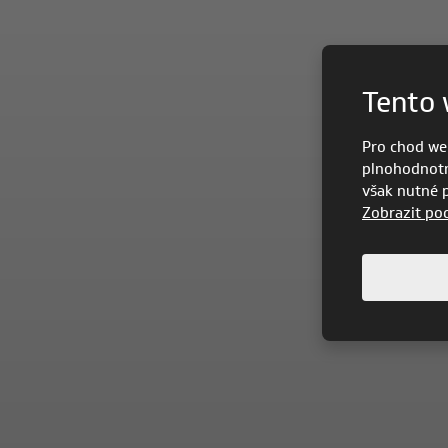
Tento 
Pro chod we
plnohodnotn
však nutné po
Zobrazit po