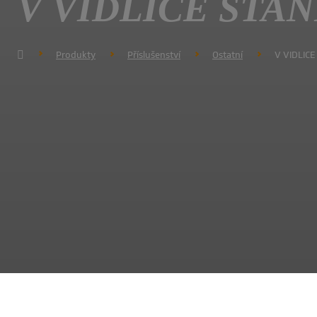
V VIDLICE STA
Produkty
Příslušenství
Ostatní
V VIDLIC