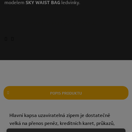
modelem
SKY WAIST BAG
ledvinky.
NAJDĚTE SI NEJBLIŽŠÍHO PRODEJCE
POPIS PRODUKTU
Hlavní kapsa uzavíratelná zipem je dostatečně
velká na přenos peněz, kreditních karet, průkazů,
klíčů a jiných cenností.