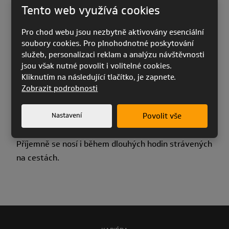
Tento web využívá cookies
Mezi hlavní charakteristiky patří:
Pro chod webu jsou nezbytně aktivovány esenciální
soubory cookies. Pro plnohodnotné poskytování
nový design,
služeb, personalizaci reklam a analýzu návštěvnosti
jsou však nutné povolit i volitelné cookies.
kompaktní rozměry,
Kliknutím na následující tlačítko, je zapnete.
použití lehkých a odolných materiálů,
Zobrazit podrobnosti
nastavitelný bederní popruh,
Nastavení
Povolit vše
pouze 100 g.
Příjemně se nosí i během dlouhých hodin strávených
na cestách.