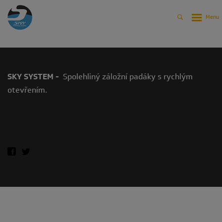
SKY SYSTEM
Produkty
Archiv
Archiv - Záložní padáky
SKY SYSTEM
SKY SYSTEM -
Spolehliný záložní padáky s rychlým
otevřením.
NAJDĚTE SI NEJBLIŽŠÍHO PRODEJCE