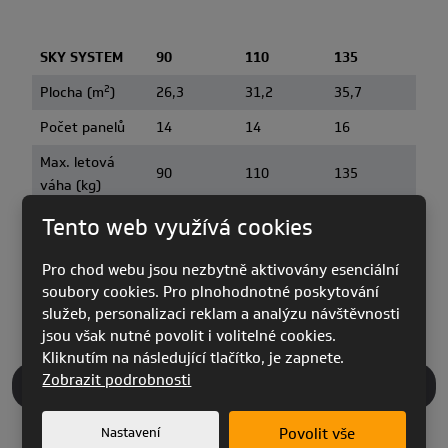
SKY SYSTEM
90
110
135
2
Plocha (m
)
26,3
31,2
35,7
Počet panelů
14
14
16
Max. letová
90
110
135
váha (kg)
Opadání (m/s)
5,0-5,5
5,0-5,5
5,0-5,5
Tento web využívá cookies
Hmotnost (kg)
1,68
1,95
2,25
Pro chod webu jsou nezbytně aktivovány esenciální
AFNOR
AFNOR
AFNOR
soubory cookies. Pro plnohodnotné poskytování
Certifikace
S52-318
S52-318
S52-318
služeb, personalizaci reklam a analýzu návštěvnosti
jsou však nutné povolit i volitelné cookies.
Kliknutím na následující tlačítko, je zapnete.
Zobrazit podrobnosti
MATERIÁLY
Nastavení
Povolit vše