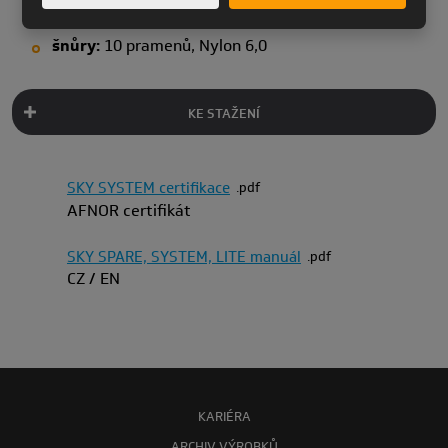
vrchlík:
látka Paracal (SEDATEX, Spain)
šnůry:
10 pramenů, Nylon 6,0
KE STAŽENÍ
SKY SYSTEM certifikace
pdf
AFNOR certifikát
SKY SPARE, SYSTEM, LITE manuál
pdf
CZ / EN
KARIÉRA
ARCHIV VÝROBKŮ