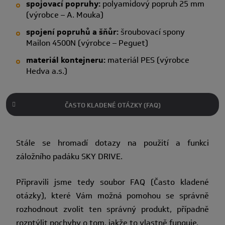
spojovací popruhy:
polyamidový popruh 25 mm
(výrobce – A. Mouka)
spojení popruhů a šňůr:
šroubovací spony
Mailon 4500N (výrobce – Peguet)
materiál kontejneru:
materiál PES (výrobce
Hedva a.s.)
ČASTO KLADENÉ OTÁZKY (FAQ)
Stále se hromadí dotazy na použití a funkci
záložního padáku SKY DRIVE.
Připravili jsme tedy soubor FAQ (Často kladené
otázky), které Vám možná pomohou se správně
rozhodnout zvolit ten správný produkt, případně
rozptýlit pochyby o tom, jakže to vlastně funguje.