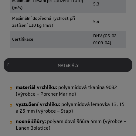
Maximální klesání při zatížení 110 kg
5,3
(m/s)
Maximální dopředná rychlost při
5,4
zatížení 110 kg (m/s)
DHV (GS-02-
Certifikace
0109-04)
MATERIÁLY
materiál vrchlíku:
polyamidová tkanina 9082
(výrobce – Porcher Marine)
vyztužení vrchlíku:
polyamidová lemovka 13, 15
a 25 mm (výrobce – Stap)
nosné šňůry:
polyamidová šňůra 4mm (výrobce –
Lanex Bolatice)