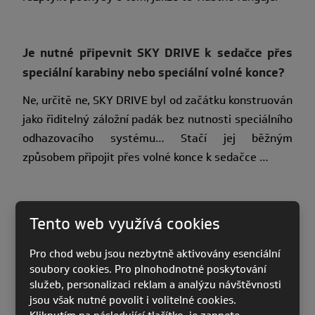
Je nutné připevnit SKY DRIVE k sedačce přes
speciální karabiny nebo speciální volné konce?
Ne, určitě ne, SKY DRIVE byl od začátku konstruován
jako řiditelný záložní padák bez nutnosti speciálního
odhazovacího systému… Stačí jej běžným
způsobem připojit přes volné konce k sedačce …
Co mám po otevření SKY DRIVU dělat s hlavním
Tento web využívá cookies
vrchlíkem?
Pro chod webu jsou nezbytně aktivovány esenciální
To stejné, co je nutno udělat při otevření běžného
soubory cookies. Pro plnohodnotné poskytování
záložního padáku. Stáhnout hlavní padák do klína a
služeb, personalizaci reklam a analýzu návštěvnosti
soustředit se jen na řízení záložní padáku…
jsou však nutné povolit i volitelné cookies.