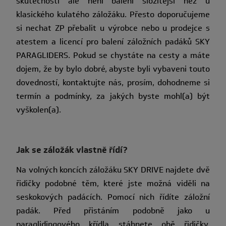
skutečnosti ale není balení složitější než u
klasického kulatého záložáku. Přesto doporučujeme
si nechat ZP přebalit u výrobce nebo u prodejce s
atestem a licencí pro balení záložních padáků SKY
PARAGLIDERS. Pokud se chystáte na cesty a máte
dojem, že by bylo dobré, abyste byli vybaveni touto
dovedností, kontaktujte nás, prosím, dohodneme si
termín a podmínky, za jakých byste mohl(a) být
vyškolen(a).
Jak se záložák vlastně řídí?
Na volných koncích záložáku SKY DRIVE najdete dvě
řidičky podobné těm, které jste možná viděli na
seskokových padácích. Pomocí nich řídíte záložní
padák. Před přistáním podobně jako u
paraglidingového křídla stáhnete obě řidičky,