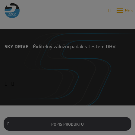
SKY DRIVE
Produkty
Archiv
Archiv - Záložní padáky
SKY DRIVE
SKY DRIVE
- Říditelný záložní padák s testem DHV.
NAJDĚTE SI NEJBLIŽŠÍHO PRODEJCE
POPIS PRODUKTU