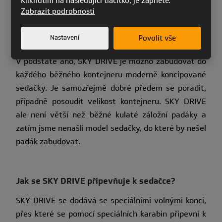
Kliknutím na následující tlačítko, je zapnete.
Zobrazit podrobnosti
Je možno SKY DRIVE zabudovat do libovolného
Nastavení
Povolit vše
kontejneru?
V podstatě ano, SKY DRIVE je možno zabudovat do
každého běžného kontejneru moderně koncipované
sedačky. Je samozřejmě dobré předem se poradit,
případně posoudit velikost kontejneru. SKY DRIVE
ale není větší než běžné kulaté záložní padáky a
zatím jsme nenašli model sedačky, do které by nešel
padák zabudovat.
Jak se SKY DRIVE připevňuje k sedačce?
SKY DRIVE se dodává se speciálními volnými konci,
přes které se pomocí speciálních karabin připevní k