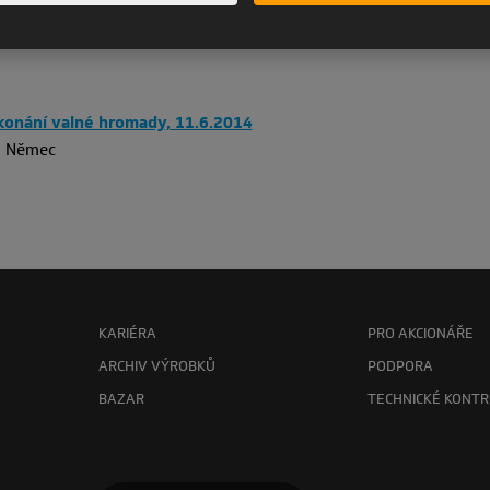
onání valné hromady, 11.6.2014
n Němec
KARIÉRA
PRO AKCIONÁŘE
ARCHIV VÝROBKŮ
PODPORA
BAZAR
TECHNICKÉ KONTR