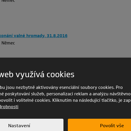
n Němec
onání valné hromady, 31.8.2016
n Němec
web využívá cookies
onání valné hromady, 29.6. 2016
n Němec
bu jsou nezbytně aktivovány esenciální soubory cookies. Pro
é poskytování služeb, personalizaci reklam a analýzu návštěvnos
volit i volitelné cookies. Kliknutím na následující tlačítko, je za
drobnosti
onání valné hromady, 1.3.2016
Nastavení
Povolit vše
n Němec