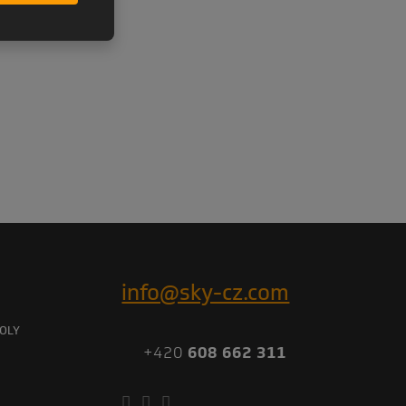
info@sky-cz.com
OLY
+420
608 662 311