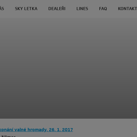
ÁS
SKY LETKA
DEALEŘI
LINES
FAQ
KONTAK
onání valné hromady, 26. 1. 2017