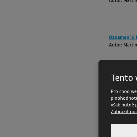
Autor: Marti
Oznámení o k
Autor: Marti
Tento 
Oznámení o k
Autor: Marti
Pro chod we
plnohodnotn
však nutné po
Zobrazit po
Oznámení o k
Autor: Marti