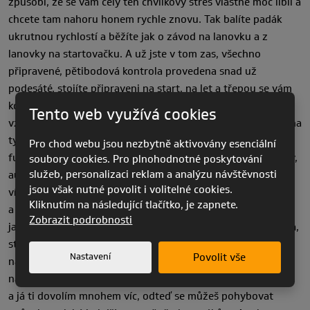
způsobí, že se vám celý ten chvilkový stres vlastně moc líbil a
chcete tam nahoru honem rychle znovu. Tak balíte padák
ukrutnou rychlostí a běžíte jak o závod na lanovku a z
lanovky na startovačku. A už jste v tom zas, všechno
připravené, pětibodová kontrola provedena snad už
podesáté, stojíte připraveni na start, na let a třepou se vám
kolena, někomu lechtá v břiše. A šup, už jste zase ve
Tento web využívá cookies
vzduchu, tentokrát je to o něco lepší, nesoustředíte se tak na
ty karabiny a provázky, už nepřemýšlíte tolik o jejich
Pro chod webu jsou nezbytně aktivovány esenciální
funkčnosti a spíš se víc kocháte…Domečky jak pro Barbienky,
soubory cookies. Pro plnohodnotné poskytování
služeb, personalizaci reklam a analýzu návštěvnosti
auta jsou jak angličáky a lidičky maličký a kravičky taky. Už
jsou však nutné povolit i volitelné cookies.
víte, jak vyklesávat 360tkami, kdy začít rozpočet na přistání
Kliknutím na následující tlačítko, je zapnete.
a hlavně….že vždy přistáváme proti větru, ostatně stejně
Zobrazit podrobnosti
jako startujeme. A nanovo, adrenalin, endorfin, běh, lanovka,
startovačka, pětibodovka. Ten nahoře, stejně jako ten dole,
Nastavení
Povolit vše
nad vámi drží ochrannou ruku ? a ten úplně nahoře? Ten se
na vás usmívá a říká: „Jsi pašák, dokázal jsi to! Buď pokorný
a já ti dovolím mnohem víc, odteď se můžeš pohybovat