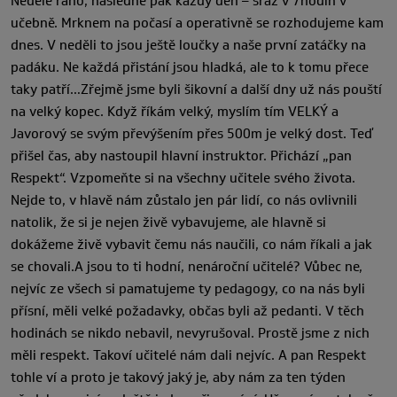
Neděle ráno, následně pak každý den – sraz v 7hodin v
učebně. Mrknem na počasí a operativně se rozhodujeme kam
dnes. V neděli to jsou ještě loučky a naše první zatáčky na
padáku. Ne každá přistání jsou hladká, ale to k tomu přece
taky patří…Zřejmě jsme byli šikovní a další dny už nás pouští
na velký kopec. Když říkám velký, myslím tím VELKÝ a
Javorový se svým převýšením přes 500m je velký dost. Teď
přišel čas, aby nastoupil hlavní instruktor. Přichází „pan
Respekt“. Vzpomeňte si na všechny učitele svého života.
Nejde to, v hlavě nám zůstalo jen pár lidí, co nás ovlivnili
natolik, že si je nejen živě vybavujeme, ale hlavně si
dokážeme živě vybavit čemu nás naučili, co nám říkali a jak
se chovali.A jsou to ti hodní, nenároční učitelé? Vůbec ne,
nejvíc ze všech si pamatujeme ty pedagogy, co na nás byli
přísní, měli velké požadavky, občas byli až pedanti. V těch
hodinách se nikdo nebavil, nevyrušoval. Prostě jsme z nich
měli respekt. Takoví učitelé nám dali nejvíc. A pan Respekt
tohle ví a proto je takový jaký je, aby nám za ten týden