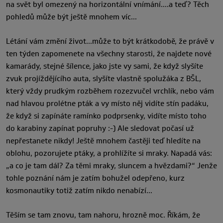
na svět byl omezený na horizontální vnímání….a teď? Těch
pohledů může být ještě mnohem víc…
Létání vám změní život…může to být krátkodobě, že právě v
ten týden zapomenete na všechny starosti, že najdete nové
kamarády, stejné šílence, jako jste vy sami, že když slyšíte
zvuk projíždějícího auta, slyšíte vlastně spolužáka z BŠL,
který vždy prudkým rozběhem rozezvučel vrchlík, nebo vám
nad hlavou prolétne pták a vy místo něj vidíte stín padáku,
že když si zapínáte ramínko podprsenky, vidíte místo toho
do karabiny zapínat popruhy :-) Ale sledovat počasí už
nepřestanete nikdy! Ještě mnohem častěji teď hledíte na
oblohu, pozorujete ptáky, a prohlížíte si mraky. Napadá vás:
„a co je tam dál? Za těmi mraky, sluncem a hvězdami?“ Jenže
tohle poznání nám je zatím bohužel odepřeno, kurz
kosmonautiky totiž zatím nikdo nenabízí…
Těším se tam znovu, tam nahoru, hrozně moc. Říkám, že