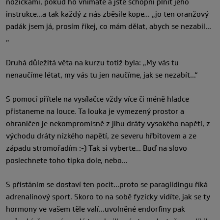
nožičkami, pokud ho vnímáte a jste schopni plnit jeho
instrukce…a tak každý z nás zběsile kope… „jo ten oranžový
padák jsem já, prosím říkej, co mám dělat, abych se nezabil…
„
Druhá důležitá věta na kurzu totiž byla: „My vás tu
nenaučíme létat, my vás tu jen naučíme, jak se nezabít…“
S pomocí přítele na vysílačce vždy více či méně hladce
přistaneme na louce. Ta louka je vymezený prostor a
ohraničen je nekompromisně z jihu dráty vysokého napětí, z
východu dráty nízkého napětí, ze severu hřbitovem a ze
západu stromořadím :-) Tak si vyberte… Buď na slovo
poslechnete toho tipka dole, nebo…
S přistáním se dostaví ten pocit…proto se paraglidingu říká
adrenalinový sport. Skoro to na sobě fyzicky vidíte, jak se ty
hormony ve vašem těle valí…uvolněné endorfiny pak