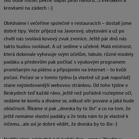
teď bude muset pěkně šlapat pěšo nahoru…s květákem a
krovkami na zádech :-)
Obědváme i večeříme společně v restauracích – dostali jsme
dobré tipy. Večer příjezd na Javorový, ubytování a už po
chvíli nás svolává kovový zvuk zvonice. Ještě pár dnů nás
takto budou svolávat. A už sedíme v učebně. Malá místnost,
která dokonale vyhovuje svým účelům, tabule, různé modely
padáku a především pak počítač s výukovým programem
promítaným na plátno a připojením na internet – to kvůli
počasí. Počasí se v tomto týdnu (a vlastně už pak napořád)
stane nejsledovanější webovou stránkou. Od toho týdne v
Beskydech teď každé ráno, ještě než pořádně rozlepíme oči,
sedáme ke komlu a díváme se, odkud vítr povane a jaká bude
oblačnost. Říkáme si pak „dneska by to šlo“ a co na tom, že
ještě nemáme vlastní padáky a že teda nám to je vlastně k
ničemu…ale asi je dobré vědět, že dneska by to šlo:-)