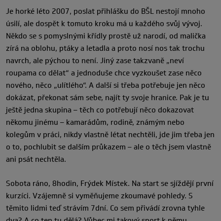
Je horké léto 2007, poslat přihlášku do BŠL nestojí mnoho
úsilí, ale dospět k tomuto kroku má u každého svůj vývoj.
Někdo se s pomyslnými křídly prostě už narodí, od malička
zírá na oblohu, ptáky a letadla a proto nosí nos tak trochu
navrch, ale pýchou to není. Jiný zase takzvaně „neví
roupama co dělat“ a jednoduše chce vyzkoušet zase něco
nového, něco „ulítlého“. A další si třeba potřebuje jen něco
dokázat, překonat sám sebe, najít ty svoje hranice. Pak je tu
ještě jedna skupina – těch co potřebují něco dokazovat
někomu jinému – kamarádům, rodině, známým nebo
kolegům v práci, nikdy vlastně létat nechtěli, jde jim třeba jen
o to, pochlubit se dalším průkazem – ale o těch jsem vlastně
ani psát nechtěla.
Sobota ráno, 8hodin, Frýdek Místek. Na start se sjíždějí první
kurzíci. Vzájemně si vyměňujeme zkoumavé pohledy. S
těmito lidmi teď strávím 7dní. Co sem přivádí zrovna tyhle
dva? A co ten tu dělá? Vůbec mi takový sport k němu