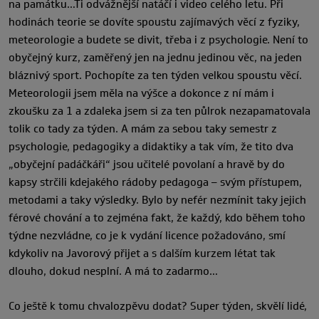
na památku…Ti odvážnější natáčí i video celého letu. Při
hodinách teorie se dovíte spoustu zajímavých věcí z fyziky,
meteorologie a budete se divit, třeba i z psychologie. Není to
obyčejný kurz, zaměřený jen na jednu jedinou věc, na jeden
bláznivý sport. Pochopíte za ten týden velkou spoustu věcí.
Meteorologii jsem měla na výšce a dokonce z ní mám i
zkoušku za 1 a zdaleka jsem si za ten půlrok nezapamatovala
tolik co tady za týden. A mám za sebou taky semestr z
psychologie, pedagogiky a didaktiky a tak vím, že tito dva
„obyčejní padáčkáři“ jsou učitelé povolaní a hravě by do
kapsy strčili kdejakého rádoby pedagoga – svým přístupem,
metodami a taky výsledky. Bylo by nefér nezmínit taky jejich
férové chování a to zejména fakt, že každý, kdo během toho
týdne nezvládne, co je k vydání licence požadováno, smí
kdykoliv na Javorový přijet a s dalším kurzem létat tak
dlouho, dokud nesplní. A má to zadarmo…
Co ještě k tomu chvalozpěvu dodat? Super týden, skvělí lidé,