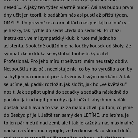
nesedí…. A jaký ten týden vlastně bude? Asi nás budou první
dny učit jen teorii, k padákům nás asi pustí až příští týden.
OMYL !!! Po prezenčce a formalitách nás posílají na loučky –
je hezky, tak rychle do sedel…teda do sedaček. Přichází
instruktor, velmi sympatický kluk, k ruce má jednoho
asistenta. Společně odjíždíme na loučky kousek od školy. Ze
sympatického kluka se vyklubal fantastický učitel.
Profesionál. Pro jeho míru trpělivosti mám neustálý obdiv.
Nespouští z nás oči, neexistuje nic, co by ho vyrušilo a on by
se byť jen na moment přestal věnovat svým ovečkám. A tak
se učíme jak padák rozložit, jak složit, jak ho „ve květáku“
nosit. Jak se pilot upíná do sedačky a sedačka následně do
padáku, jak uchopit popruhy a jak běžet, abychom padák
dostali nad hlavu a to vše už za malou chvíli po tom, co jsme
do Beskyd přijeli. Ještě ten samý den LETÍME…no letíme, je
to jen pár metrů nad zemí, ale i tak je každý z nás maximálně
nadšen a vůbec mu nepřijde, že ten kousíček co slítnul dolů,