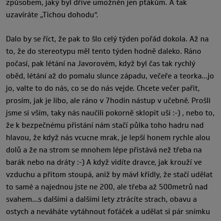
způsobem, jaký byl dříve umožněn jen ptákům. A tak
uzavíráte „Tichou dohodu“.
Dalo by se říct, že pak to šlo celý týden pořád dokola. Až na
to, že do stereotypu měl tento týden hodně daleko. Ráno
počasí, pak létání na Javorovém, když byl čas tak rychlý
oběd, létání až do pomalu slunce západu, večeře a teorka…jo
jo, valte to do nás, co se do nás vejde. Chcete večer pařit,
prosím, jak je libo, ale ráno v 7hodin nástup v učebně. Prošli
jsme si vším, taky nás naučili pokorně sklopit uši :-) , nebo to,
že k bezpečnému přistání nám stačí půlka toho hadru nad
hlavou, že když nás vcucne mrak, je lepší honem rychle alou
dolů a že na strom se mnohem lépe přistává než třeba na
barák nebo na dráty :-) A když vidíte dravce, jak krouží ve
vzduchu a přitom stoupá, aniž by mávl křídly, že stačí udělat
to samé a najednou jste ne 200, ale třeba až 500metrů nad
svahem…s dalšími a dalšími lety ztrácíte strach, obavu a
ostych a neváháte vytáhnout foťáček a udělat si pár snímku