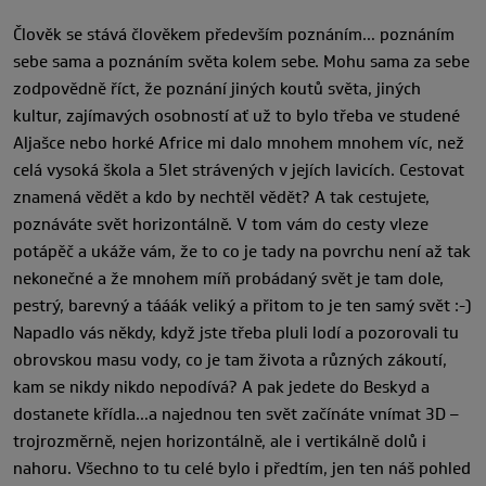
Člověk se stává člověkem především poznáním… poznáním
sebe sama a poznáním světa kolem sebe. Mohu sama za sebe
zodpovědně říct, že poznání jiných koutů světa, jiných
kultur, zajímavých osobností ať už to bylo třeba ve studené
Aljašce nebo horké Africe mi dalo mnohem mnohem víc, než
celá vysoká škola a 5let strávených v jejích lavicích. Cestovat
znamená vědět a kdo by nechtěl vědět? A tak cestujete,
poznáváte svět horizontálně. V tom vám do cesty vleze
potápěč a ukáže vám, že to co je tady na povrchu není až tak
nekonečné a že mnohem míň probádaný svět je tam dole,
pestrý, barevný a tááák veliký a přitom to je ten samý svět :-)
Napadlo vás někdy, když jste třeba pluli lodí a pozorovali tu
obrovskou masu vody, co je tam života a různých zákoutí,
kam se nikdy nikdo nepodívá? A pak jedete do Beskyd a
dostanete křídla…a najednou ten svět začínáte vnímat 3D –
trojrozměrně, nejen horizontálně, ale i vertikálně dolů i
nahoru. Všechno to tu celé bylo i předtím, jen ten náš pohled