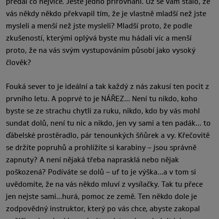
předal co nejvíce. Ještě jedno přirovnání. Už se vám stalo, že
vás někdy někdo překvapil tím, že je vlastně mladší než jste
mysleli a menší než jste mysleli? Mladší proto, že podle
zkušeností, kterými oplývá byste mu hádali víc a menší
proto, že na vás svým vystupováním působí jako vysoký
člověk?
Fouká sever to je ideální a tak každý z nás zakusí ten pocit z
prvního letu. A poprvé to je NÁŘEZ… Není tu nikdo, koho
byste se ze strachu chytli za ruku, nikdo, kdo by vás mohl
sundat dolů, není tu nic a nikdo, jen vy sami a ten padák… to
ďábelské prostěradlo, pár tenounkých šňůrek a vy. Křečovitě
se držíte popruhů a prohlížíte si karabiny – jsou správně
zapnuty? A není nějaká třeba naprasklá nebo nějak
poškozená? Podíváte se dolů – uf to je výška…a v tom si
uvědomíte, že na vás někdo mluví z vysílačky. Tak tu přece
jen nejste sami…hurá, pomoc ze země. Ten někdo dole je
zodpovědný instruktor, který po vás chce, abyste zakopal