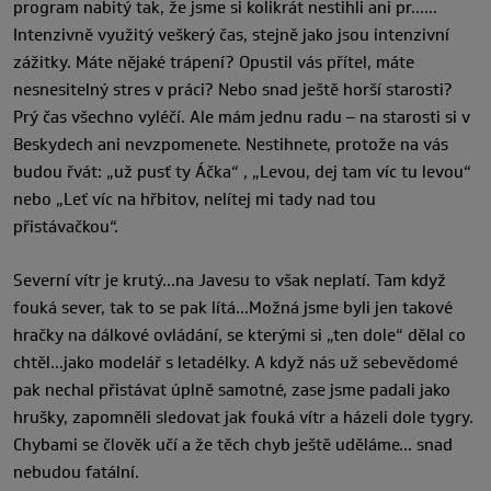
program nabitý tak, že jsme si kolikrát nestihli ani pr……
Intenzivně využitý veškerý čas, stejně jako jsou intenzivní
zážitky. Máte nějaké trápení? Opustil vás přítel, máte
nesnesitelný stres v práci? Nebo snad ještě horší starosti?
Prý čas všechno vyléčí. Ale mám jednu radu – na starosti si v
Beskydech ani nevzpomenete. Nestihnete, protože na vás
budou řvát: „už pusť ty Áčka“ , „Levou, dej tam víc tu levou“
nebo „Leť víc na hřbitov, nelítej mi tady nad tou
přistávačkou“.
Severní vítr je krutý…na Javesu to však neplatí. Tam když
fouká sever, tak to se pak lítá…Možná jsme byli jen takové
hračky na dálkové ovládání, se kterými si „ten dole“ dělal co
chtěl…jako modelář s letadélky. A když nás už sebevědomé
pak nechal přistávat úplně samotné, zase jsme padali jako
hrušky, zapomněli sledovat jak fouká vítr a házeli dole tygry.
Chybami se člověk učí a že těch chyb ještě uděláme… snad
nebudou fatální.