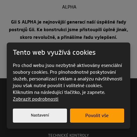
ALPHA
Gii 5 ALPHA je nejnovější generací naší úspěšné řady
postrojů Gii. Ke konstrukci jsme přistoupili úplně jinak,
skoro revolučně, a přinášíme řadu vylepšení.
Tento web využívá cookies
Více o Gii 5 ALPHA zde!
Pro chod webu jsou nezbytně aktivovány esenciální
soubory cookies. Pro plnohodnotné poskytování
služeb, personalizaci reklam a analýzu návštěvnosti
jsou však nutné povolit i volitelné cookies.
Kliknutím na následující tlačítko, je zapnete.
KARIÉRA
Zobrazit podrobnosti
ARCHIV VÝROBKŮ
BAZAR
Nastavení
Povolit vše
PRO AKCIONÁŘE
PODPORA
TECHNICKÉ KONTROLY