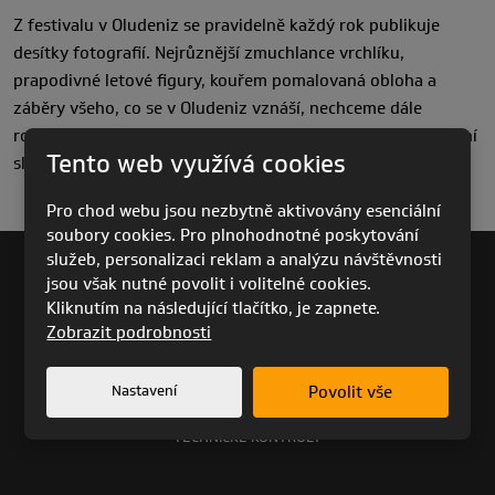
Z festivalu v Oludeniz se pravidelně každý rok publikuje
desítky fotografií. Nejrůznější zmuchlance vrchlíku,
prapodivné letové figury, kouřem pomalovaná obloha a
záběry všeho, co se v Oludeniz vznáší, nechceme dále
rozšiřovat. Nabízíme tedy malou galerii tváří, které toto dění
Tento web využívá cookies
sledují.
Pro chod webu jsou nezbytně aktivovány esenciální
soubory cookies. Pro plnohodnotné poskytování
služeb, personalizaci reklam a analýzu návštěvnosti
jsou však nutné povolit i volitelné cookies.
KARIÉRA
Kliknutím na následující tlačítko, je zapnete.
ARCHIV VÝROBKŮ
Zobrazit podrobnosti
BAZAR
PRO AKCIONÁŘE
Nastavení
Povolit vše
PODPORA
TECHNICKÉ KONTROLY