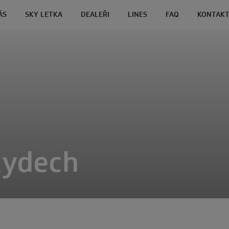
ÁS
SKY LETKA
DEALEŘI
LINES
FAQ
KONTAK
kydech