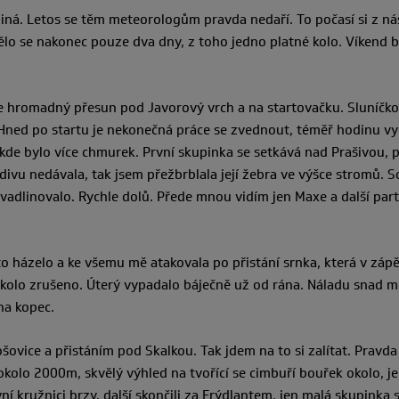
jiná. Letos se těm meteorologům pravda nedaří. To počasí si z ná
etělo se nakonec pouze dva dny, z toho jedno platné kolo. Víken
uje hromadný přesun pod Javorový vrch a na startovačku. Sluníčko
 Hned po startu je nekonečná práce se zvednout, téměř hodinu vyč
kde bylo více chmurek. První skupinka se setkává nad Prašivou, p
vu nedávala, tak jsem přežbrblala její žebra ve výšce stromů. Sot
dlinovalo. Rychle dolů. Přede mnou vidím jen Maxe a další partič
o házelo a ke všemu mě atakovala po přistání srnka, která v zápětí
e kolo zrušeno. Úterý vypadalo báječně už od rána. Náladu snad m
na kopec.
ovice a přistáním pod Skalkou. Tak jdem na to si zalítat. Pravd
 okolo 2000m, skvělý výhled na tvořící se cimbuří bouřek okolo, jen
vní kružnici brzy, další skončili za Frýdlantem, jen malá skupinka