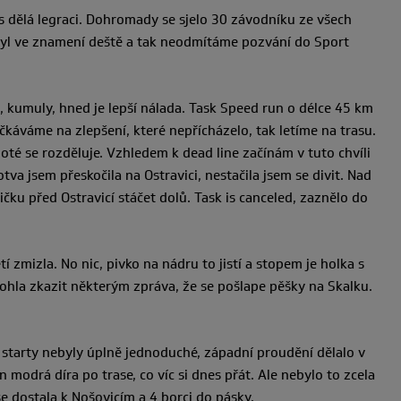
s dělá legraci. Dohromady se sjelo 30 závodníku ze všech
d byl ve znamení deště a tak neodmítáme pozvání do Sport
, kumuly, hned je lepší nálada. Task Speed run o délce 45 km
káváme na zlepšení, které nepřícházelo, tak letíme na trasu.
oté se rozděluje. Vzhledem k dead line začínám v tuto chvíli
va jsem přeskočila na Ostravici, nestačila jsem se divit. Nad
ku před Ostravicí stáčet dolů. Task is canceled, zaznělo do
 zmizla. No nic, pivko na nádru to jistí a stopem je holka s
ohla zkazit některým zpráva, že se pošlape pěšky na Skalku.
a starty nebyly úplně jednoduché, západní proudění dělalo v
 modrá díra po trase, co víc si dnes přát. Ale nebylo to zcela
 se dostala k Nošovicím a 4 borci do pásky.