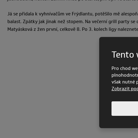
Já se přidala k vyhnívačům ve Frýdlantu, potěšilo mě alespoň 
balast. Zpátky jak jinak než stopem. Na večerní grill party s
Matyásková z žen první, celkově 8. Po 3. kolech ligy nalezne
Tento 
Pro chod we
plnohodnotn
však nutné po
Zobrazit po