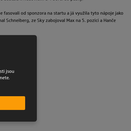
 fasovali od sponzora na startu a já využila tyto nápoje jako
chal Schneiberg, ze Sky zabojoval Max na 5. pozici a Hanče
ti jsou
pnete.