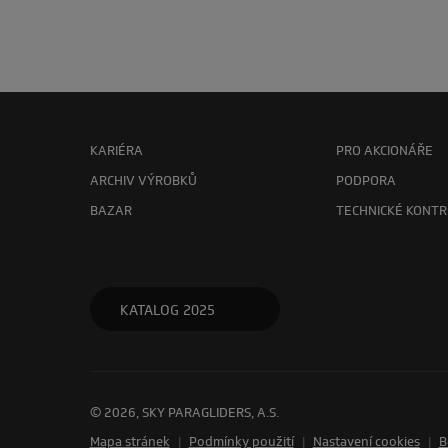
KARIÉRA
PRO AKCIONÁŘE
ARCHIV VÝROBKŮ
PODPORA
BAZAR
TECHNICKÉ KONTR
KATALOG 2025
© 2026, SKY PARAGLIDERS, A.S.
Mapa stránek
|
Podmínky použití
|
Nastavení cookies
|
B