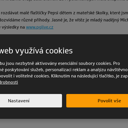
rozdávat malé flaštičky Pepsi dětem z mateřské školky, které jsme
e dozvídáme různé příhody. Jasné je, že vítěz je mladý nadějný Mi
te výsledky na
www.pglive.cz
web využívá cookies
bu jsou nezbytně aktivovány esenciální soubory cookies. Pro
é poskytování služeb, personalizaci reklam a analýzu návštěvnos
volit i volitelné cookies. Kliknutím na následující tlačítko, je za
drobnosti
Nastavení
Povolit vše