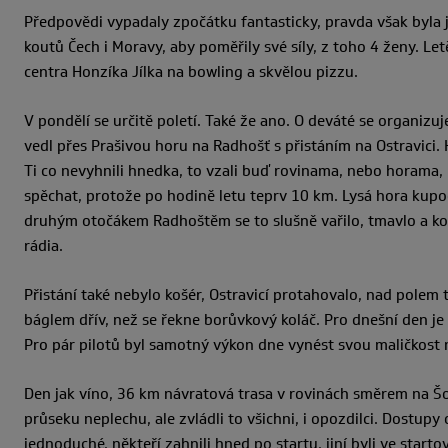
Předpovědi vypadaly zpočátku fantasticky, pravda však byla 
koutů Čech i Moravy, aby poměřily své síly, z toho 4 ženy. L
centra Honzíka Jílka na bowling a skvělou pizzu.
V pondělí se určitě poletí. Také že ano. O deváté se organiz
vedl přes Prašivou horu na Radhošť s přistáním na Ostravici.
Ti co nevyhnili hnedka, to vzali buď rovinama, nebo horama, 
spěchat, protože po hodině letu teprv 10 km. Lysá hora kupodi
druhým otočákem Radhoštěm se to slušně vařilo, tmavlo a kova
rádia.
Přistání také nebylo košér, Ostravicí protahovalo, nad polem t
báglem dřív, než se řekne borůvkový koláč. Pro dnešní den j
Pro pár pilotů byl samotný výkon dne vynést svou maličkost 
Den jak víno, 36 km návratová trasa v rovinách směrem na Šoš
průseku neplechu, ale zvládli to všichni, i opozdilci. Dostupy
jednoduché, někteří zahnili hned po startu, jiní byli ve starto