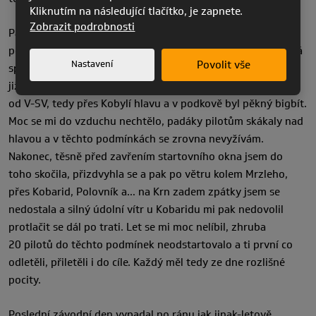
Kliknutím na následující tlačítko, je zapnete.
Zobrazit podrobnosti
Páteční závodní den jsme rozlepili oko zase do slunečného
počasí. Vedro nás zase tahalo rychle ze stanů, ranní studená
Nastavení
Povolit vše
sprcha byla nejlepším řešením. Předpověď sice hlásila slabé
jižní proudění, ale na startu to vypadalo jinak. Mraky frčeli
od V-SV, tedy přes Kobylí hlavu a v podkově byl pěkný bigbít.
Moc se mi do vzduchu nechtělo, padáky pilotům skákaly nad
hlavou a v těchto podmínkách se zrovna nevyžívám.
Nakonec, těsně před zavřením startovního okna jsem do
toho skočila, přizdvyhla se a pak po větru kolem Mrzleho,
přes Kobarid, Polovník a… na Krn zadem zpátky jsem se
nedostala a silný údolní vítr u Kobaridu mi pak nedovolil
protlačit se dál po trati. Let se mi moc nelíbil, zhruba
20 pilotů do těchto podmínek neodstartovalo a ti první co
odletěli, přiletěli i do cíle. Každý měl tedy ze dne rozlišné
pocity.
Poslední závodní den vypadal po ránu jak jinak-letově.