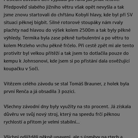
Předpověď slabého jižního větru však opět nevyšla a tak
jsme znovu startovali do chřtánu Kobylí hlavy, kde byl při SV
situaci pěknej bigbít. Silné rotorové stoupáky nám rvaly
plachty nad hlavou do výšek kolem 2500m a tak byly pěkné
výhledy. Termika byla zase pěkně turbulentní a po větru to
kolem Mrzleho vrchu pěkně frčelo. Při cestě zpět mi ale tento
protivítr byl velkou přítěží a tak jsem to dotlačila pouze do
kempu k Johnsonovi, kde jsem si po přistání dala osvěžující
koupačku v Soči.
Vítězem celého závodu se stal Tomáš Brauner, z holek byla
první Renča a já obsadila 3 pozici.
Všechny závodní dny byly využity na sto procent. Já získala
důvěru ve svůj nový stroj, který na speedu frčí pěknou
rychlostí a přitom je velmi stabilní…
Všichni odjížděli pěkně unaveni, ale s úsměvy na rtech a