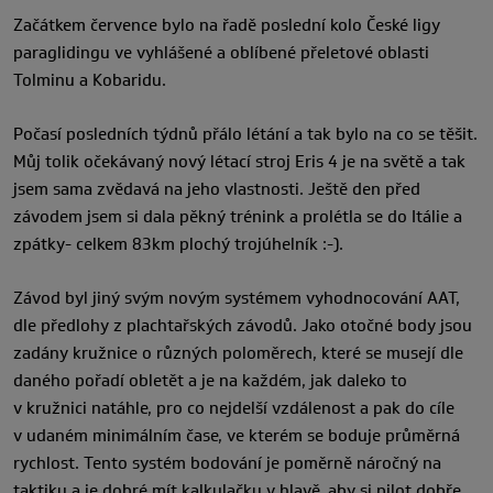
Začátkem července bylo na řadě poslední kolo České ligy
paraglidingu ve vyhlášené a oblíbené přeletové oblasti
Tolminu a Kobaridu.
Počasí posledních týdnů přálo létání a tak bylo na co se těšit.
Můj tolik očekávaný nový létací stroj Eris 4 je na světě a tak
jsem sama zvědavá na jeho vlastnosti. Ještě den před
závodem jsem si dala pěkný trénink a prolétla se do Itálie a
zpátky- celkem 83km plochý trojúhelník :-).
Závod byl jiný svým novým systémem vyhodnocování AAT,
dle předlohy z plachtařských závodů. Jako otočné body jsou
zadány kružnice o různých poloměrech, které se musejí dle
daného pořadí obletět a je na každém, jak daleko to
v kružnici natáhle, pro co nejdelší vzdálenost a pak do cíle
v udaném minimálním čase, ve kterém se boduje průměrná
rychlost. Tento systém bodování je poměrně náročný na
taktiku a je dobré mít kalkulačku v hlavě, aby si pilot dobře