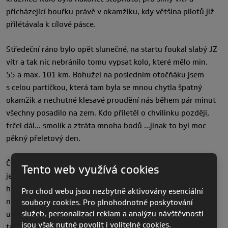
přicházející bouřku právě v okamžiku, kdy většina pilotů již
přilétávala k cílové pásce.
Středeční ráno bylo opět slunečné, na startu foukal slabý JZ
vítr a tak nic nebránilo tomu vypsat kolo, které mělo min.
55 a max. 101 km. Bohužel na posledním otočňáku jsem
s celou partičkou, která tam byla se mnou chytla špatný
okamžik a nechutné klesavé proudění nás během pár minut
všechny posadilo na zem. Kdo přiletěl o chvilinku později,
frčel dál… smolík a ztráta mnoha bodů …jinak to byl moc
pěkný přeletový den.
Čtvrtek byl snad nejlepším dnem pro všechny. Trať byla
Tento web využívá cookies
jednoduchá a poměrně krátká. Z Kobaly přes Kobarid na
hranice s Itálií, kde nás trochu srkal mrak a na otočňák jsme
Pro chod webu jsou nezbytně aktivovány esenciální
někteří letěli na uších. Pak zpět na Kobalu, Mrzlý a do pásky
soubory cookies. Pro plnohodnotné poskytování
služeb, personalizaci reklam a analýzu návštěvnosti
u kempu v Tolminu. Většina pilotů doletěla do cíle, svozy
jsou však nutné povolit i volitelné cookies.
téměř nebyli potřeba a byla bezva nálada.