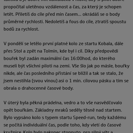
propočítal uletěnou vzdálenost a čas, za který je schopen
letět. Přiletíš do cíle před min časem… okrádáš se o body
průměrné rychlosti. Nedoletíš a fous do cíle, ztratíš spoustu
bodů za rychlost.
V pondělí se letělo první platné kolo ze startu Kobala, dále
přes Stol a zpět na Tolmin, kde byl i cíl. Díky předpovědi
bouřek byl zadán maximální čas 16:00hod, do kterého
museli být všichni piloti na zemi. Vše šlo jak po másle, bouřky
nikde, ale čas posledního přistání se blížil a tak se stalo, že
jsem nestihla (svou vinou) asi o 1 min. cílovou pásku a tím se
obrala o drahocenné časové body.
V úterý byla pěkná prádelna, vedro a to vše nasvědčovalo
opět bouřkám. Základny mraků seděly těsně nad startem.
Bylo vypsáno kolo s typem startu Speed-run, tedy každému
se počítá individuální čas, podle toho, kdy vletí do časové
kružnice. Kolo bylo nakonec stopnuto, pro silný vítr a