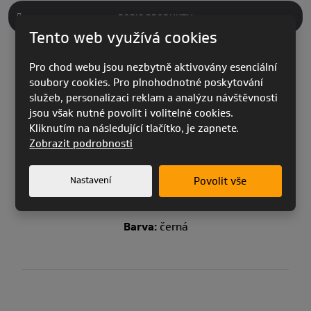
POPIS PRODUKTU
Tento web využívá cookies
Pro chod webu jsou nezbytně aktivovány esenciální
soubory cookies. Pro plnohodnotné poskytování
služeb, personalizaci reklam a analýzu návštěvnosti
jsou však nutné povolit i volitelné cookies.
Ideální jak na toulky po městě, tak do hor.
Kliknutím na následující tlačítko, je zapnete.
Zobrazit podrobnosti
Materiál:
50 % bavlna / 50 % polyester
Nastavení
Povolit vše
Velikosti:
S / M / L / XL
Barva:
černá