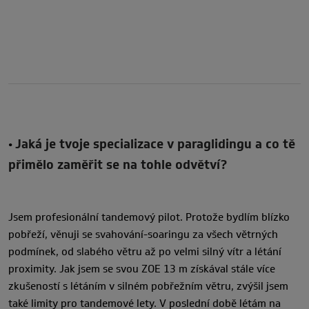
Jaká je tvoje specializace v paraglidingu a co tě
•
přimělo zaměřit se na tohle odvětví?
Jsem profesionální tandemový pilot. Protože bydlím blízko
pobřeží, věnuji se svahování-soaringu za všech větrných
podmínek, od slabého větru až po velmi silný vítr a létání
proximity. Jak jsem se svou ZOE 13 m získával stále více
zkušeností s létáním v silném pobřežním větru, zvýšil jsem
také limity pro tandemové lety. V poslední době létám na