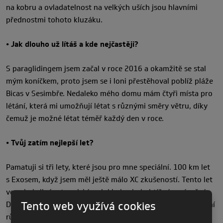
na kobru a ovladatelnost na velkých uších jsou hlavními
přednostmi tohoto kluzáku.
• Jak dlouho už lítáš a kde nejčastěji?
S paraglidingem jsem začal v roce 2016 a okamžitě se stal
mým koníčkem, proto jsem se i loni přestěhoval poblíž pláže
Bicas v Sesimbře. Nedaleko mého domu mám čtyři místa pro
létání, která mi umožňují létat s různými směry větru, díky
čemuž je možné létat téměř každý den v roce.
• Tvůj zatím nejlepší let?
Pamatuji si tři lety, které jsou pro mne speciální. 100 km let
s Exosem, když jsem měl ještě málo XC zkušeností. Tento let
ve velmi silném termickém dni byl velmi obtížný a náročný.
Tento web využívá cookies
Donutilo mě to věřit ve své schopnosti a věnovat se zvládání
různých situací, které se objevily. Spokojenost byla nakonec