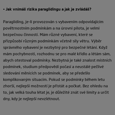
• Jak vnímáš rizika paraglidingu a jak je zvládáš?
Paragliding, je-li provozován s vybavením odpovídajícím
povětrnostním podmínkám a na úrovni pilota, je velmi
bezpečnou činností. Mám různé vybavení, které se
přizpůsobí různým podmínkám včetně síly větru. Výběr
správného vybavení je nezbytný pro bezpečné létání. Když
mám pochybnosti, rozhodnu se pro malé křídlo a létám sám,
abych otestoval podmínky. Nezbytná je také znalost místních
podmínek, studium předpovědí počasí a neustálé pečlivé
sledování měnících se podmínek, aby se předešlo
komplikovaným situacím. Pokud se podmínky během letu
zhorší, nejlepší možností je přistát a počkat. Bez ohledu na
to, jak velká touha létat je, je důležité znát své limity a určit
dny, kdy je nejlepší nevzlétnout.