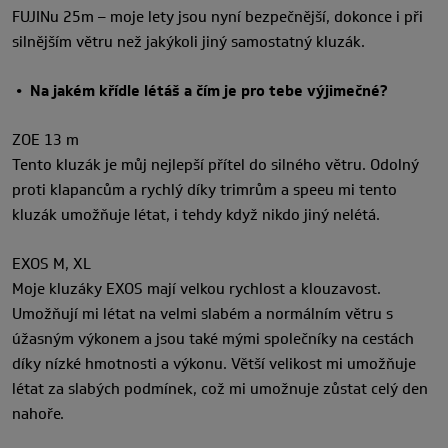
FUJINu 25m – moje lety jsou nyní bezpečnější, dokonce i při
silnějším větru než jakýkoli jiný samostatný kluzák.
•
Na jakém křídle létáš a čím je pro tebe výjimečné?
ZOE 13 m
Tento kluzák je můj nejlepší přítel do silného větru. Odolný
proti klapancům a rychlý díky trimrům a speeu mi tento
kluzák umožňuje létat, i tehdy když nikdo jiný nelétá.
EXOS M, XL
Moje kluzáky EXOS mají velkou rychlost a klouzavost.
Umožňují mi létat na velmi slabém a normálním větru s
úžasným výkonem a jsou také mými společníky na cestách
díky nízké hmotnosti a výkonu. Větší velikost mi umožňuje
létat za slabých podmínek, což mi umožnuje zůstat celý den
nahoře.