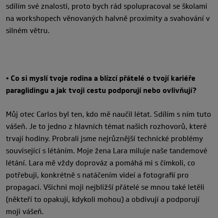
sdílím své znalosti, proto bych rád spolupracoval se školami
na workshopech věnovaných halvně proximity a svahování v
silném větru.
• Co si myslí tvoje rodina a blízcí přátelé o tvojí kariéře
paraglidingu a jak tvoji cestu podporují nebo ovlivňují?
Můj otec Carlos byl ten, kdo mě naučil létat. Sdílím s ním tuto
vášeň. Je to jedno z hlavních témat našich rozhovorů, které
trvají
hodiny. Probrali jsme nejrůznější technické problémy
související s létáním. Moje žena Lara miluje naše tandemové
létání. Lara mě vždy doprováz a pomáhá mi s čímkoli, co
potřebuji, konkrétně s natáčením videí a fotografií pro
propagaci. Všichni moji nejbližší přátelé se mnou také letěli
(někteří to opakují, kdykoli mohou) a obdivují a podporují
moji vášeň.