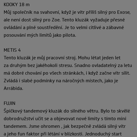
KOOKY 18 m
Můj společník na svahovní, když je vítr příliš silný pro Exose,
ale není dost silný pro Zoe. Tento kluzák vyžaduje přesné
ovládání a plné soustředění. Je to velmi citlivé a zábavné
posouvání mých limitů jako pilota.
METIS 4
Tento kluzák je můj pracovní stroj. Mohu létat jeden let
za druhým bez jakéhokoli stresu. Snadno ovladatelný za letu
má dobré chování po všech stránkách, i když začne vítr sílit.
Zvládá i slabé podmínky na náročných místech, jako je
Arrábida.
FUJIN
Špičkový tandemový kluzák do silného větru. Bylo to skvělé
dobrodružství učit se a objevovat nové limity s tímto mini
tandemem. Jsme ohromen , jak bezpečně zvládá silný vítr
a jeho fun faktor při létání v blízkosti. Jednoduchý start