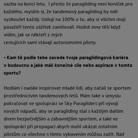
vazba na konci letu. I přesto že paragliding není koníček pro
každého, myslím si, že tandemový paragliding by měl
vyzkoušet každý. Usiluji na 100% o to, aby si všichni moji
pasažéři tento zážitek zamilovali. Hodně mne těší když
vidím, jak se někteří z mých
cestujících sami stávají autonomními piloty.
• Kam tě podle tebe zavede tvoje paraglidingová kariéra
v budoucnu a jaké máš konečné cíle nebo aspirace v tomto
sportu?
Hodlám i nadále inspirovat mladé lidi, aby začali se sportem
prostřednictvím tandemových letů. Mám také v úmyslu
pokračovat ve spolupráci se Sky Paragliders při vývoji
nových nápadů, aby se paragliding stal s každým dalším
dnem bezpečnějším a zábavnějším sportem, a také ve
spolupráci při propagaci abych mohl ukázat ostatním
pilotům co všechno s tímto vybavením můžou zažít. Rád