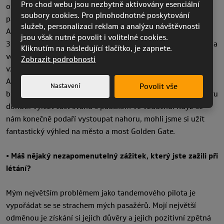
Pro chod webu jsou nezbytně aktivovány esenciální
obrovská a moc jsem si to chtěl zopakovat. Další let, který si
soubory cookies. Pro plnohodnotné poskytování
pamatuji, byl můj první let ve švýcarských
služeb, personalizaci reklam a analýzu návštěvnosti
Alpách pro Skyparagliders promo focení pro APOLLO
jsou však nutné povolit i volitelné cookies.
3. Místo bylo prostě úžasné (Fiesh) a váha odpovědnosti byla
Kliknutím na následující tlačítko, je zapnete.
velmi velká. Byl to nezapomenutelný zážitek. Nakonec si
Zobrazit podrobnosti
vzpomínám na tandemový let s Larou v San Franciscu s
APOLLEm Bi 39. Ten den byly náročné podmínky se silným
Nastavení
Povolit vše
bočním větrem na startu. Byl to fakt obtížný start, který Laru
donutil vylézt část svahu s padákem ve vzduchu. Když se
nám konečně podaří vystoupat nahoru, mohli jsme si užít
fantastický výhled na město a most Golden Gate.
• Máš nějaký nezapomenutelný zážitek, který jste zažili při
létání?
Mým největším problémem jako tandemového pilota je
vypořádat se se strachem mých pasažérů. Mojí největší
odměnou je získání si jejich důvěry a jejich pozitivní zpětná