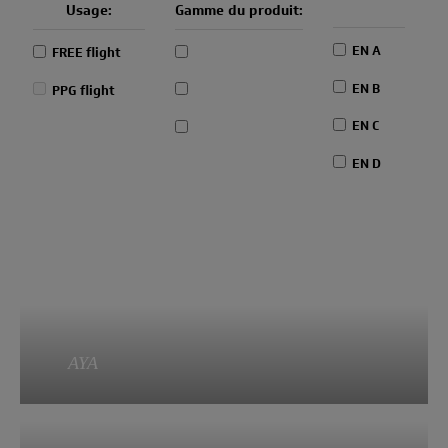
Usage:
Gamme du produit:
EN A
FREE flight
EN B
PPG flight
EN C
EN D
AYA