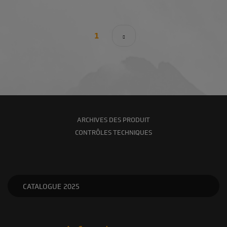
2
3
4
5
1
CE
QUI
SUIT
ARCHIVES DES PRODUIT
CONTRÔLES TECHNIQUES
CATALOGUE 2025