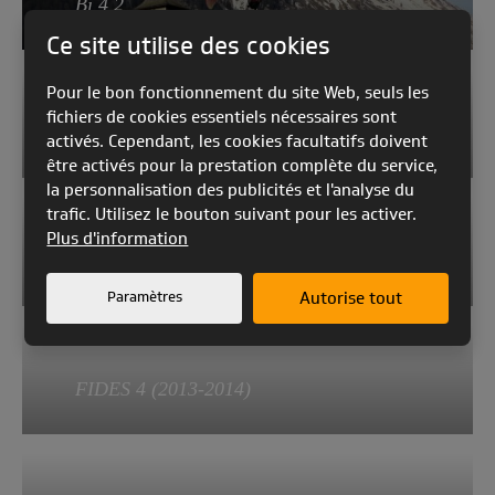
Bi 4 2
Allongement a plat:
Ce site utilise des cookies
Poids total en vol:
5,15
50 - 125
Pour le bon fonctionnement du site Web, seuls les
Poids du parapente:
EN/LTF B
fichiers de cookies essentiels nécessaires sont
7,1 - 7,55
FIDES 5
activés. Cependant, les cookies facultatifs doivent
être activés pour la prestation complète du service,
Poids total en vol:
Allongement a plat
la personnalisation des publicités et l'analyse du
110 - 220
5.20
trafic. Utilisez le bouton suivant pour les activer.
Poids du parapente
Plus d'information
EN A/LTF
7.8
METIS 3 (2013-2015)
Poids total en vol
Paramètres
Autorise tout
120 - 220
Allongement a plat
4,72
Poids du parapente
4,2-5,1
FIDES 4 (2013-2014)
Poids total en vol
S
58-82
73-97
M