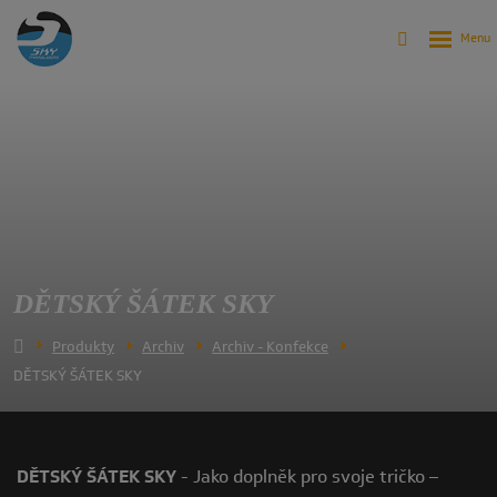
DĚTSKÝ ŠÁTEK SKY
Produkty
Archiv
Archiv - Konfekce
DĚTSKÝ ŠÁTEK SKY
DĚTSKÝ ŠÁTEK SKY
- Jako doplněk pro svoje tričko –