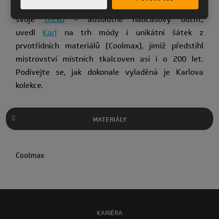
hlavních módních domů. Jako doplněk pro
svoje
tričko
– absolutně nadčasový outfit,
uvedl
Karl
na trh módy i unikátní šátek z
prvotřídních materiálů (Coolmax), jimiž předstihl
mistrovství místních tkalcoven asi i o 200 let.
Podívejte se, jak dokonale vyladěná je Karlova
kolekce.
MATERIÁLY
Coolmax
KARIÉRA