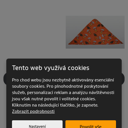
Tento web využívá cookies
POPIS PRODUKTU
Pro chod webu jsou nezbytně aktivovány esenciální
soubory cookies. Pro plnohodnotné poskytování
služeb, personalizaci reklam a analýzu návštěvnosti
jsou však nutné povolit i volitelné cookies.
Karl von Friedlant
při svém krátkém a významném
Kliknutím na následující tlačítko, je zapnete.
zjevení po sobě nezanechal jenom dodnes patrné
Zobrazit podrobnosti
stopy v konstrukci padákových kluzáků, ale rovněž v
módních trendech, jež dodnes inspirují návrháře
Nastavení
Povolit vše