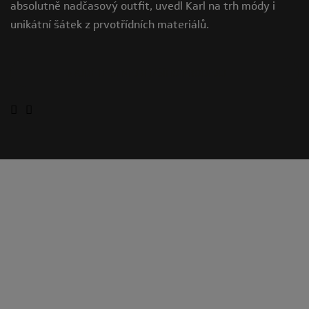
absolutně nadčasový outfit, uvedl Karl na trh módy i
unikátní šátek z prvotřídních materiálů.
NAJDĚTE SI NEJBLIŽŠÍHO PRODEJCE