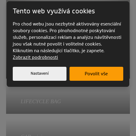
Výška CAB profi 2 - 50 cm
Hmotnost: 260g (pro L a XL velikost)
Tento web využívá cookies
CAB profi 2 - 1300 g
Pro chod webu jsou nezbytně aktivovány esenciální
soubory cookies. Pro plnohodnotné poskytování
služeb, personalizaci reklam a analýzu návštěvnosti
jsou však nutné povolit i volitelné cookies.
Kliknutím na následující tlačítko, je zapnete.
Zobrazit podrobnosti
SKY SLIM BAG 2
Nastavení
Povolit vše
Velikost M – délka 260 cm x šířka 50
LIFECYCLE BAG
cm x 36 cm
Velikost L – délka 300 cm x šířka 50
cm x 39 cm
Je vyroben z ústřižků a zbytků látky