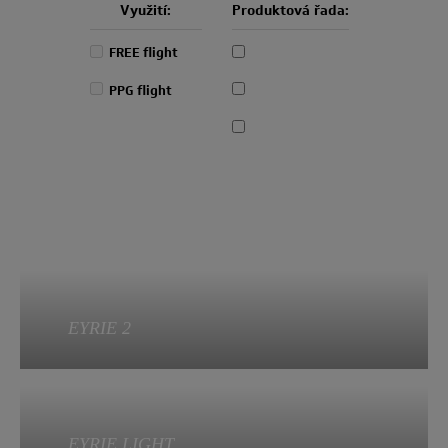
Využití:
Produktová řada:
FREE flight
PPG flight
EYRIE 2
K dispozici ve dvou velikostech:
EYRIE LIGHT