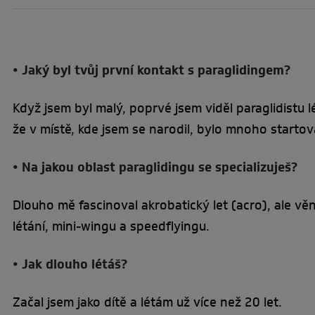
• Jaký byl tvůj první kontakt s paraglidingem?
Když jsem byl malý, poprvé jsem viděl paraglidistu l
že v místě, kde jsem se narodil, bylo mnoho startov
• Na jakou oblast paraglidingu se specializuješ?
Dlouho mě fascinoval akrobatický let (acro), ale vě
létání, mini-wingu a speedflyingu.
• Jak dlouho létáš?
Začal jsem jako dítě a létám už více než 20 let.