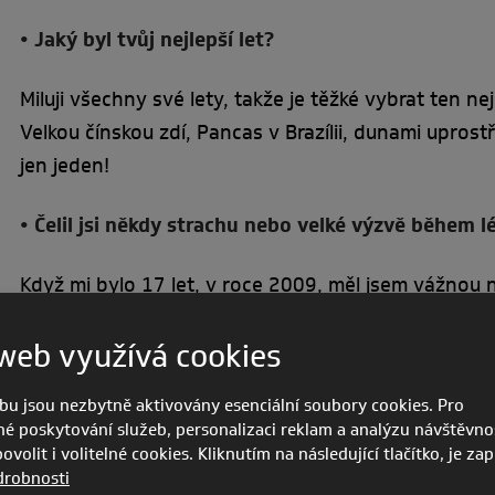
• Jaký byl tvůj nejlepší let?
Miluji všechny své lety, takže je těžké vybrat ten n
Velkou čínskou zdí, Pancas v Brazílii, dunami upro
jen jeden!
• Čelil jsi někdy strachu nebo velké výzvě během l
Když mi bylo 17 let, v roce 2009, měl jsem vážnou 
zad a žeber. Musel jsem dlouho ležet v posteli a je
web využívá cookies
se znovu vrátím do vzduchu. Létání je největší sou
bu jsou nezbytně aktivovány esenciální soubory cookies. Pro
• Máš nějaké specifické rutiny nebo rituály před 
é poskytování služeb, personalizaci reklam a analýzu návštěvnos
volit i volitelné cookies. Kliknutím na následující tlačítko, je za
Vždy si dělám pětibodovou bezpečnostní kontrolu př
drobnosti