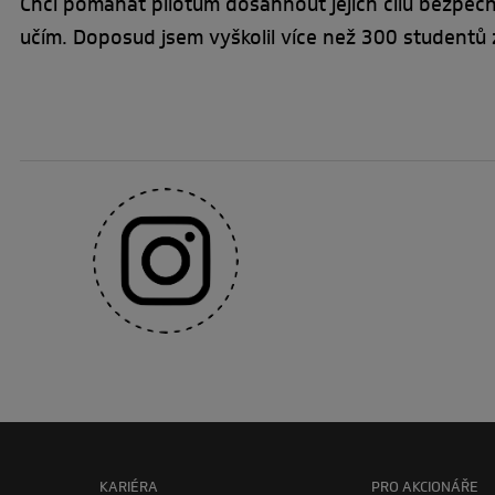
Chci pomáhat pilotům dosáhnout jejich cílů bezpečně.
učím. Doposud jsem vyškolil více než 300 studentů 
KARIÉRA
PRO AKCIONÁŘE