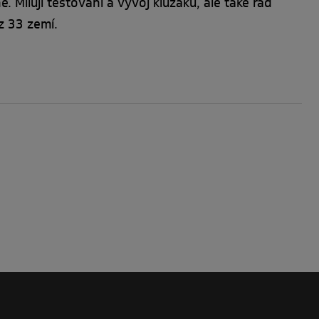
 Miluji testování a vývoj kluzáků, ale také rád
z 33 zemí.