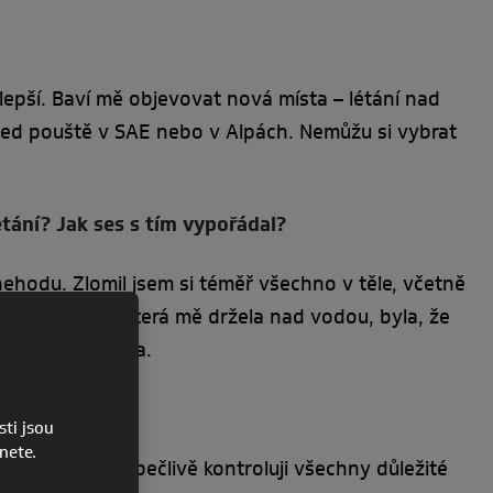
ejlepší. Baví mě objevovat nová místa – létání nad
střed pouště v SAE nebo v Alpách. Nemůžu si vybrat
étání? Jak ses s tím vypořádal?
nehodu. Zlomil jsem si téměř všechno v těle, včetně
diná myšlenka, která mě držela nad vodou, byla, že
část mého života.
startem?
ti jsou
pnete.
ed vzletem a pečlivě kontroluji všechny důležité