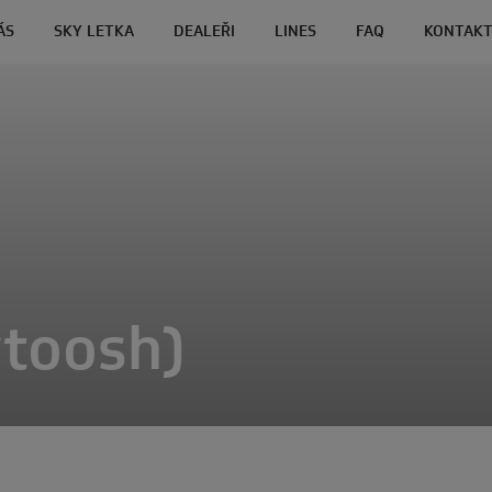
ÁS
SKY LETKA
DEALEŘI
LINES
FAQ
KONTAK
rtoosh)