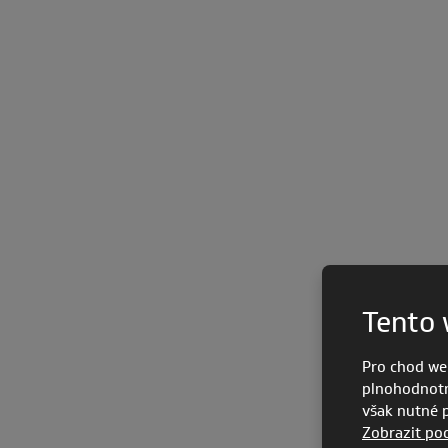
Tento 
Pro chod we
plnohodnotn
však nutné po
Zobrazit po