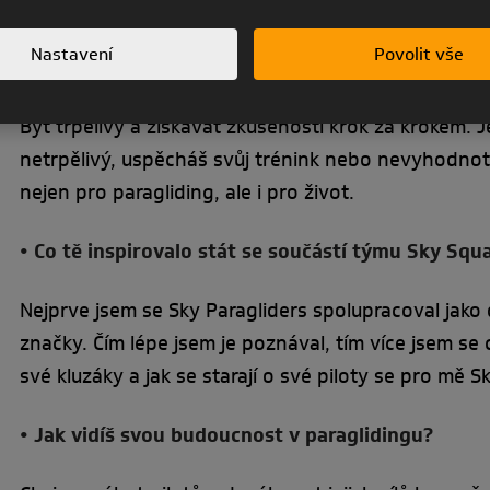
bezpečnostní aspekty. Díky tomu se mohu paraglid
Nastavení
Povolit vše
• Jakou nejcennější lekci ses během své kariéry na
Být trpělivý a získávat zkušenosti krok za krokem. J
netrpělivý, uspěcháš svůj trénink nebo nevyhodnotí
nejen pro paragliding, ale i pro život.
• Co tě inspirovalo stát se součástí týmu Sky Sq
Nejprve jsem se Sky Paragliders spolupracoval jako 
značky. Čím lépe jsem je poznával, tím více jsem se 
své kluzáky a jak se starají o své piloty se pro mě S
• Jak vidíš svou budoucnost v paraglidingu?