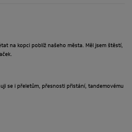
état na kopci poblíž našeho města. Měl jsem štěstí,
aček.
nuji se i přeletům, přesnosti přistání, tandemovému