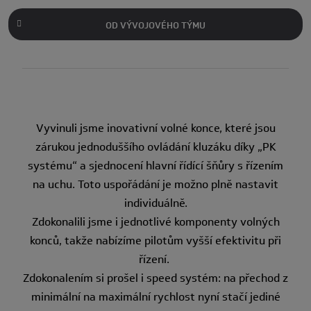
OD VÝVOJOVÉHO TÝMU
Vyvinuli jsme inovativní volné konce, které jsou
zárukou jednoduššího ovládání kluzáku díky „PK
systému“ a sjednocení hlavní řídící šňůry s řízením
na uchu. Toto uspořádání je možno plně nastavit
individuálně.
Zdokonalili jsme i jednotlivé komponenty volných
konců, takže nabízíme pilotům vyšší efektivitu při
řízení.
Zdokonalením si prošel i speed systém: na přechod z
minimální na maximální rychlost nyní stačí jediné