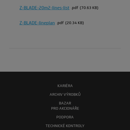
Z-BLADE-20m2-lines-list
pdf
70.63 KB
Z-BLADE-lineplan
pdf
20.34 KB
KARIÉRA
ARCHIV VÝROBKŮ
BAZAR
PRO AKCIONÁŘE
PODPORA
TECHNICKÉ KONTROLY