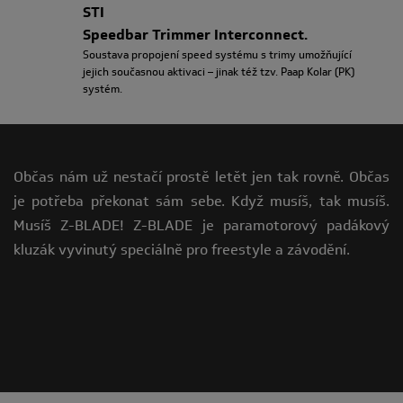
STI
Speedbar Trimmer Interconnect.
Soustava propojení speed systému s trimy umožňující
jejich současnou aktivaci – jinak též tzv. Paap Kolar (PK)
systém.
Občas nám už nestačí prostě letět jen tak rovně. Občas
je potřeba překonat sám sebe. Když musíš, tak musíš.
Musíš Z-BLADE! Z-BLADE je paramotorový padákový
kluzák vyvinutý speciálně pro freestyle a závodění.