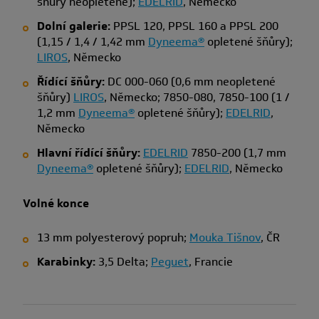
šňůry neopletené);
EDELRID
, Německo
Dolní galerie:
PPSL 120, PPSL 160 a PPSL 200
(1,15 / 1,4 / 1,42 mm
Dyneema®
opletené šňůry);
LIROS
, Německo
Řídící šňůry:
DC 000-060 (0,6 mm neopletené
šňůry)
LIROS
, Německo; 7850-080, 7850-100 (1 /
1,2 mm
Dyneema®
opletené šňůry);
EDELRID
,
Německo
Hlavní řídící šňůry:
EDELRID
7850-200 (1,7 mm
Dyneema®
opletené šňůry);
EDELRID
, Německo
Volné konce
13 mm polyesterový popruh;
Mouka Tišnov
, ČR
Karabinky:
3,5 Delta;
Peguet
, Francie