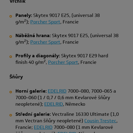
Vrchlík
Panely:
Skytex 9017 E25, (universal 38
2
g/m
);
Porcher Sport
, Francie
Náběžná hrana:
Skytex 9017 E25, (universal 38
2
g/m
);
Porcher Sport
, Francie
Profily a diagonály:
Skytex 9017 E29 hard
2
finish 40 g/m
,
Porcher Sport
, Francie
Šňůry
Horní galerie:
EDELRID
7000–080, 7000–065 a
7000–060 (1 / 0,7 / 0,6 mm Kevlarové šňůry
neopletené);
EDELRID
, Německo
Střední galerie:
Vectraline 16330 Ultimate (1,0
mm Vectran šňůry neopletené)
Cousin Trestec
,
Francie;
EDELRID
7000–080 (1 mm Kevlarové