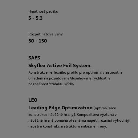
Hmotnost padáku
5 - 5,3
Rozpětí letové váhy
50 - 150
SAFS
Skyflex Active Foil System.
Konstrukce reflexního profilu pro optimální vlastnosti s
ohledem na požadované/dosahované rychlosti a
bezpečnost/stabilitu křídla.
LEO
Leading Edge Optimization
(optimalizace
konstrukce náběžné hrany). Kompozitová výztuha v
náběžné hraně pomáhá přesnému napětí; roznáší výhodněji
napětí a konstrukční strukturu náběžné hrany.