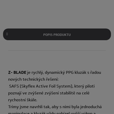
POPIS PRODUKTU
Z- BLADE
je rychlý, dynamický PPG kluzák s řadou
nových technických řešení:
SAFS (Skyflex Active Foil System), který piloti
poznají ve zvýšené zvýšení stabilitě na celé
rychostní škále.
Trimy jsme navrhli tak, aby s nimi byla jednoduchá
manipulace a kluzák vždy nabízel vyšší výkon a