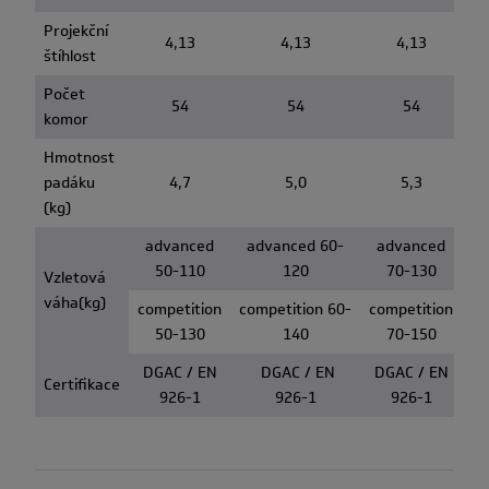
Projekční
4,13
4,13
4,13
štíhlost
Počet
54
54
54
komor
Hmotnost
padáku
4,7
5,0
5,3
(kg)
advanced
advanced 60-
advanced
50-110
120
70-130
Vzletová
váha(kg)
competition
competition 60-
competition
50-130
140
70-150
DGAC / EN
DGAC / EN
DGAC / EN
Certifikace
926-1
926-1
926-1