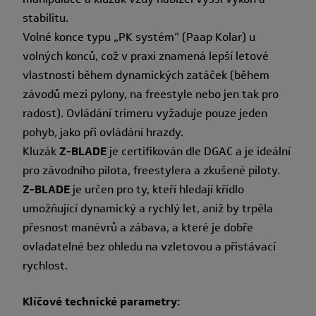
stabilitu.
Volné konce typu „PK systém“ (Paap Kolar) u
volných konců, což v praxi znamená lepší letové
vlastnosti během dynamických zatáček (během
závodů mezi pylony, na freestyle nebo jen tak pro
radost). Ovládání trimeru vyžaduje pouze jeden
pohyb, jako při ovládání hrazdy.
Kluzák
Z-BLADE
je certifikován dle DGAC a je ideální
pro závodního pilota, freestylera a zkušené piloty.
Z-BLADE
je určen pro ty, kteří hledají křídlo
umožňující dynamický a rychlý let, aniž by trpěla
přesnost manévrů a zábava, a které je dobře
ovladatelné bez ohledu na vzletovou a přistávací
rychlost.
Klíčové technické parametry: