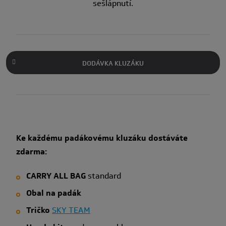
sešlápnutí.
DODÁVKA KLUZÁKU
Ke každému padákovému kluzáku dostáváte
zdarma:
CARRY ALL BAG
standard
Obal na padák
Tričko
SKY TEAM