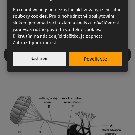
Hmotnost sedačky*
2,7
2,95
3,15
3,4
(kg)
Pro chod webu jsou nezbytně aktivovány esenciální
soubory cookies. Pro plnohodnotné poskytování
Certifikace
EN / LTF
služeb, personalizaci reklam a analýzu návštěvnosti
jsou však nutné povolit i volitelné cookies.
Kliknutím na následující tlačítko, je zapnete.
Zobrazit podrobnosti
PŘÍSLUŠENSTVÍ
Nastavení
Povolit vše