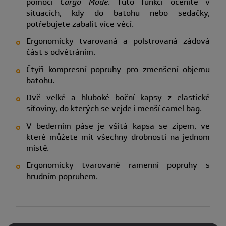
pomocí
Cargo Mode
. Tuto funkci oceníte v
situacích, kdy do batohu nebo sedačky,
potřebujete zabalit více věcí.
Ergonomicky tvarovaná a polstrovaná zádová
část s odvětráním.
Čtyři kompresní popruhy pro zmenšení objemu
batohu.
Dvě velké a hluboké boční kapsy z elastické
síťoviny, do kterých se vejde i menší camel bag.
V bederním páse je všitá kapsa se zipem, ve
které můžete mít všechny drobnosti na jednom
místě.
Ergonomicky tvarované ramenní popruhy s
hrudním popruhem.