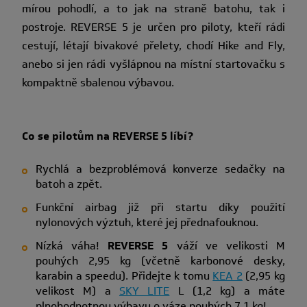
mírou pohodlí, a to jak na straně batohu, tak i
postroje. REVERSE 5 je určen pro piloty, kteří rádi
cestují, létají bivakové přelety, chodí Hike and Fly,
anebo si jen rádi vyšlápnou na místní startovačku s
kompaktně sbalenou výbavou.
Co se pilotům na REVERSE 5 líbí?
Rychlá a bezproblémová konverze sedačky na
batoh a zpět.
Funkční airbag již při startu díky použití
nylonových výztuh, které jej přednafouknou.
Nízká váha!
REVERSE 5
váží ve velikosti M
pouhých 2,95 kg (včetně karbonové desky,
karabin a speedu). Přidejte k tomu
KEA 2
(2,95 kg
velikost M) a
SKY LITE
L (1,2 kg) a máte
plnohodnotnou výbavu o váze pouhých 7,1 kg!