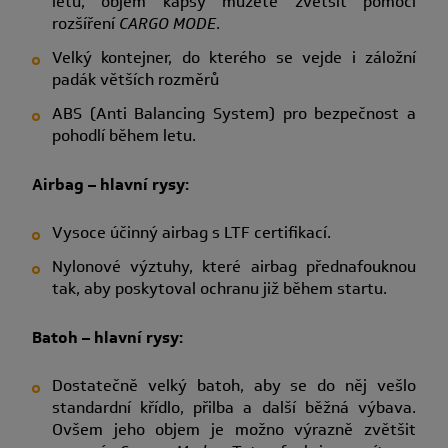
letu, objem kapsy můžete zvětšit pomocí
rozšíření
CARGO MODE
.
Velký kontejner, do kterého se vejde i záložní
padák větších rozměrů
ABS (Anti Balancing System) pro bezpečnost a
pohodlí během letu.
Airbag – hlavní rysy:
Vysoce účinný airbag s LTF certifikací.
Nylonové výztuhy, které airbag přednafouknou
tak, aby poskytoval ochranu již během startu.
Batoh – hlavní rysy:
Dostatečně velký batoh, aby se do něj vešlo
standardní křídlo, přilba a další běžná výbava.
Ovšem jeho objem je možno výrazně zvětšit