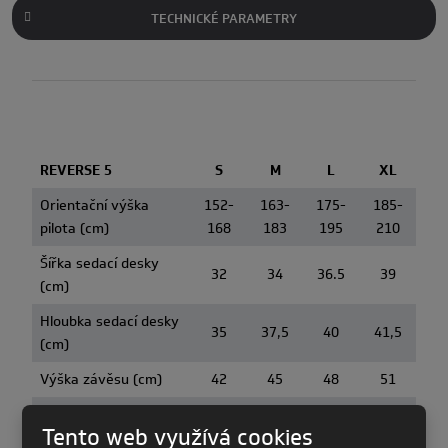
TECHNICKÉ PARAMETRY
REVERSE 5
S
M
L
XL
Orientační výška
152-
163-
175-
185-
pilota (cm)
168
183
195
210
Šířka sedací desky
32
34
36.5
39
(cm)
Hloubka sedací desky
35
37,5
40
41,5
(cm)
Výška závěsu (cm)
42
45
48
51
Délka zad pilota (cm)
37-43
40-46
43-49
46-52
Tento web využívá cookies