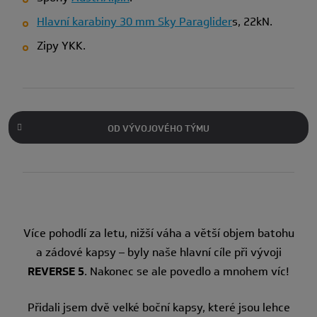
Hlavní karabiny 30 mm Sky Paraglider
s,
22kN.
Zipy YKK.
OD VÝVOJOVÉHO TÝMU
Více pohodlí za letu, nižší váha a větší objem batohu
a zádové kapsy – byly naše hlavní cíle při vývoji
REVERSE 5
. Nakonec se ale povedlo a mnohem víc!
Přidali jsem dvě velké boční kapsy, které jsou lehce