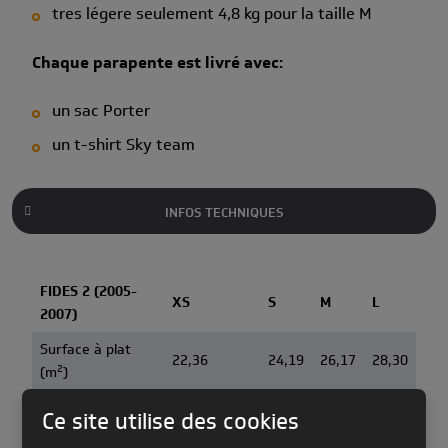
tres légere seulement 4,8 kg pour la taille M
Chaque parapente est livré avec:
un sac Porter
un t-shirt Sky team
INFOS TECHNIQUES
FIDES 2 (2005-
XS
S
M
L
2007)
Surface à plat
22,36
24,19
26,17
28,30
2
(m
)
Envergure à plat
Ce site utilise des cookies
10,25
10,66
11,09
11,54
(m)