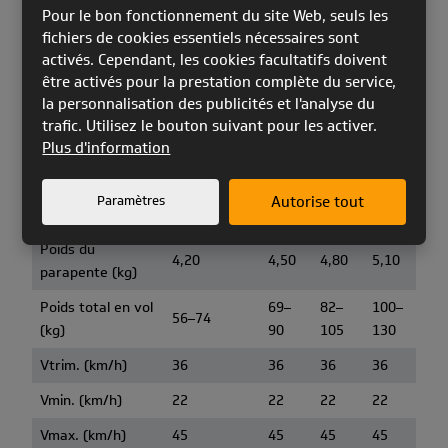
Pour le bon fonctionnement du site Web, seuls les
Allongement à
4,70
4,70
4,70
4,70
fichiers de cookies essentiels nécessaires sont
plat
activés. Cependant, les cookies facultatifs doivent
Surface projetée
être activés pour la prestation complète du service,
19,65
21,26
23,00
24,87
2
(m
)
la personnalisation des publicités et l'analyse du
trafic. Utilisez le bouton suivant pour les activer.
Envergure
8,24
8,57
8,92
9,28
Plus d'information
projetée (m)
Allongement
Paramètres
Autorise tout
3,46
3,46
3,46
3,46
projeté
Poids du
4,20
4,50
4,80
5,10
parapente (kg)
Poids total en vol
69–
82–
100–
56–74
(kg)
90
105
130
Vtrim. (km/h)
36
36
36
36
Vmin. (km/h)
22
22
22
22
Vmax. (km/h)
45
45
45
45