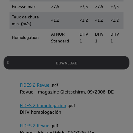
Finesse max
>7,5
>7,5
>7,5
>7,5
Taux de chute
<1,2
<1,2
<1,2
<1,2
min. (m/s)
AFNOR
DHV
DHV
DHV
Homologation
Standard
1
1
1
DOWNLOAD
FIDES 2 Revue
pdf
Revue - magazine Gleitschirm, 09/2006, DE
FIDES 2 homologación
pdf
DHV homologación
FIDES 2 Revue
pdf
Revue - Fly and Glide, 04/2006, DE