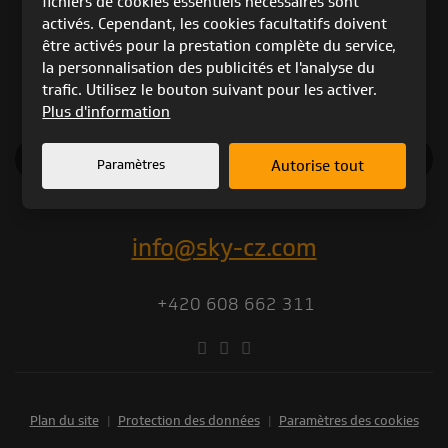
fichiers de cookies essentiels nécessaires sont
activés. Cependant, les cookies facultatifs doivent
ARCHIVES DES PRODUIT
être activés pour la prestation complète du service,
CONTRÔLES TECHNIQUES
la personnalisation des publicités et l'analyse du
trafic. Utilisez le bouton suivant pour les activer.
Plus d'information
CATALOGUE 2025
Paramètres
Autorise tout
info@sky-cz.com
+420 608 662 311
Plan du site
|
Protection des données
|
Paramètres des cookies