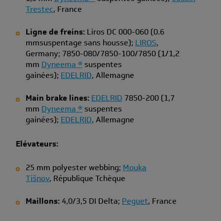
Trestec
, France
Ligne de freins:
Liros DC 000-060 (0.6
mmsuspentage sans housse);
LIROS
,
Germany; 7850-080/7850-100/7850 (1/1,2
mm
Dyneema ®
suspentes
gainées);
EDELRID
, Allemagne
Main brake lines:
EDELRID
7850-200 (1,7
mm
Dyneema ®
suspentes
gainées);
EDELRID
, Allemagne
Elévateurs:
25 mm polyester webbing;
Mouka
Tišnov
, République Tchèque
Maillons:
4,0/3,5 DI Delta;
Peguet
, France