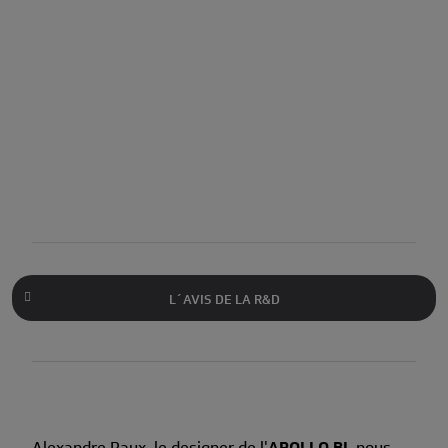
L´AVIS DE LA R&D
Alexandre Paux, le designer de l'
APOLLO BI
, nous