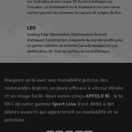
sur l’extrados et une coupe 3D du bord d’attaque sur
l’intrados. Le doublement ou le triplement sur une même
surface permet de minimiser la rupture de la ligne de flux.
LEO
Leading Edge Optimization (Optimisation du bord
d'attaque). Construction composite du nez des profils pour
un parfait maintien de la forme (aérodynamique) et une
amélioration de l’état de surface du bord d’attaque.
Imaginez un bi avec une maniabilité précise, des
commandes légères, un plané efficace à vitesse élevée
et un virage facile. Nous avons conçu
APPOLO BI
- le bi
EN C de notre gamme
Sport Line
. Il est dédié à des
pilotes avancés qui apprécieront sa maniabilité et sa
précision.