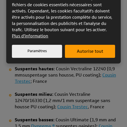
fichiers de cookies essentiels nécessaires sont
Les cloisons et diagonales:
Skytex hard 40, 40
activés. Cependant, les cookies facultatifs doivent
2
g/m
;
Porcher Sport
, France
être activés pour la prestation complète du service,
la personnalisation des publicités et l'analyse du
Les cloisons & mini ribs:
NCV skytex 70032
trafic. Utilisez le bouton suivant pour les activer.
2
1580 E4D (hard finish 32 g/m
),
Porcher Sport
,
Plus d'information
France
Paramètres
Autorise tout
Suspentage
Suspentes hautes:
Cousin Vectraline 12240 (0,9
mmsuspentage sans housse, PU coating);
Cousin
Trestec
; France
Suspentes milieu:
Cousin Vectraline
12470/16330 (1,2 mm/1 mm suspentage sans
housse PU coating);
Cousin Trestec
, France
Suspentes basses:
Cousin Ultimate (1,9 mm and
1,5 mm
Dyneema ®
suspentes gainées);
Cousin