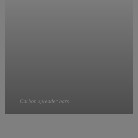
CRUX
Speedsystem für
-Gurtzeug
Carbon spreader bars
New tandem spreaders with carbon fibre SPREADER BARS.