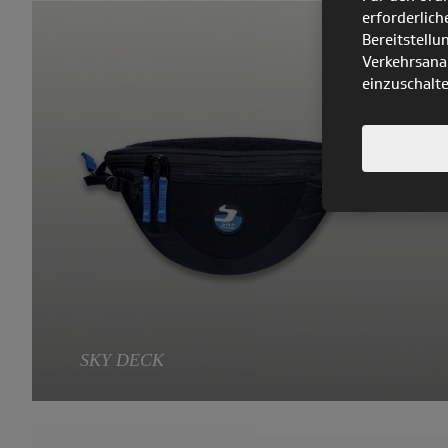
erforderlich
Das leicht flexible Carbon-Sitzbrett hilft dabei, in Thermiken
Bereitstellu
einzusteigen und den Schirm besser zu spüren.
Verkehrsanal
einzuschalt
SKY DECK