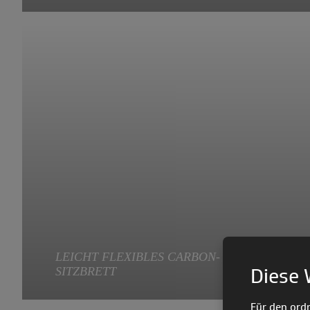
Extra bequeme Bremsgriffe, geeignet für die Paragleiter
ZOE und PIXEL.
LEICHT FLEXIBLES CARBON-
Diese 
SITZBRETT
Für den ord