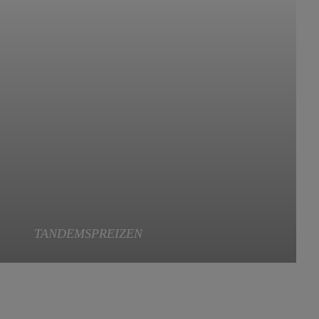
Die sichere und leichte Lösung für das CRUX Gurtzeug.
TANDEMSPREIZEN