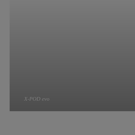
X-POD evo
X-POD evo
- universeller Frontcontainer.