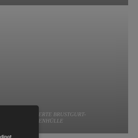
ist ein zertifizierter L-förmiger Airbag
GEPOLSTERTE BRUSTGURT-
SCHNALLENHÜLLE
dingt