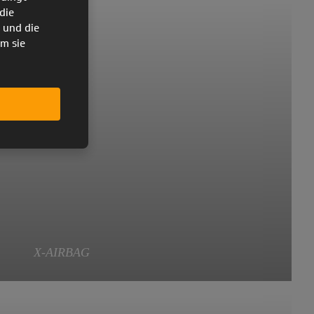
die
Nervt Sie Ihre Brustgurtschnalle beim Start?
 und die
um sie
X-AIRBAG