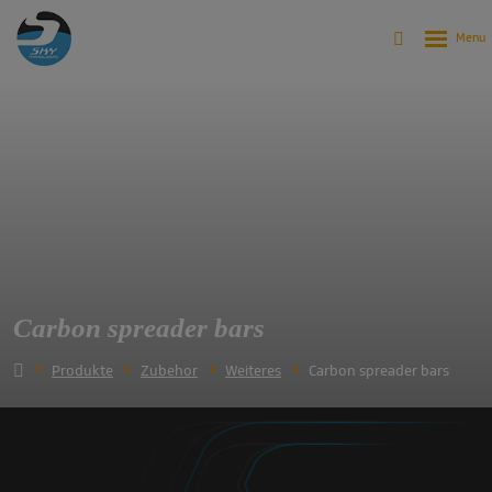
Carbon spreader bars
Produkte
Zubehor
Weiteres
Carbon spreader bars