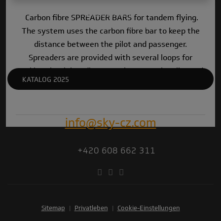
PRODUKTARCHIV
Carbon fibre SPREADER BARS for tandem flying.
TECHNISCHE KONTROLLEN
The system uses the carbon fibre bar to keep the
distance between the pilot and passenger.
Spreaders are provided with several loops for
making the right adjustment between the pilot and
KATALOG 2025
the passenger.
Size 25cm (299g)/15cm (240g).
info@sky-cz.com
+420 608 662 311
Sitemap
|
Privatleben
|
Cookie-Einstellungen