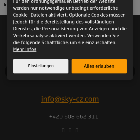
Für den ordnungsgemäßen Betrieb der Website
Internet in CZ.
werden nur notwendige unbedingt erforderliche
Cookie- Dateien aktiviert. Optionale Cookies müssen
jedoch für die Bereitstellung des vollständigen
Dienstes, die Personalisierung von Anzeigen und die
PRODUKTARCHIV
Verkehrsanalyse aktiviert werden. Verwenden Sie
TECHNISCHE KONTROLLEN
die folgende Schaltfläche, um sie einzuschalten.
Mehr Infos
Einstellungen
Alles erlauben
KATALOG 2025
info@sky-cz.com
+420 608 662 311