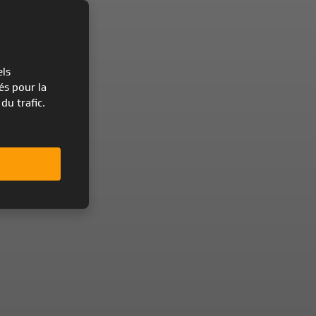
els
és pour la
du trafic.