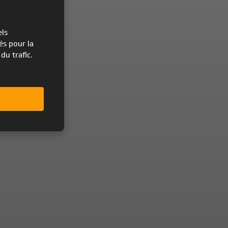
els
és pour la
du trafic.