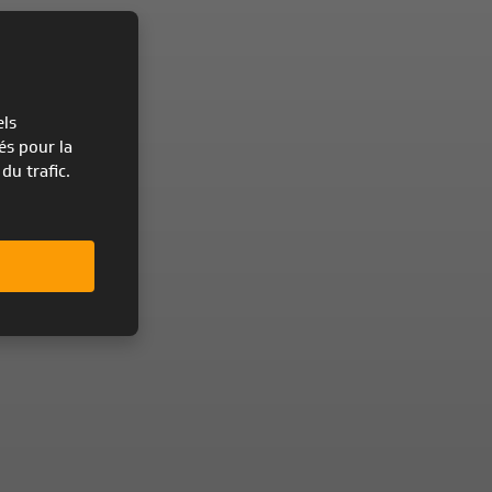
els
és pour la
du trafic.