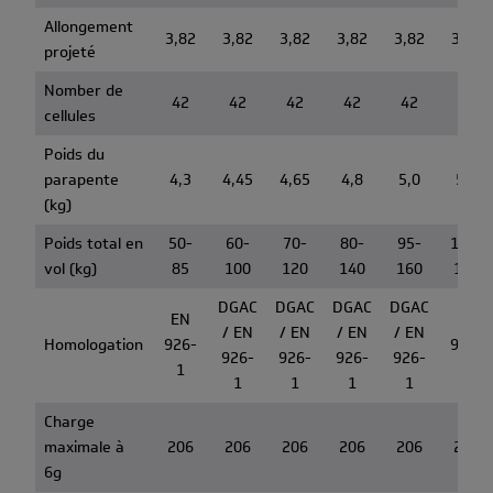
Allongement
3,82
3,82
3,82
3,82
3,82
3,82
projeté
Nomber de
42
42
42
42
42
42
cellules
Poids du
parapente
4,3
4,45
4,65
4,8
5,0
5,2
(kg)
Poids total en
50-
60-
70-
80-
95-
115-
vol (kg)
85
100
120
140
160
180
DGAC
DGAC
DGAC
DGAC
EN
EN
/ EN
/ EN
/ EN
/ EN
Homologation
926-
926-
926-
926-
926-
926-
1
1
1
1
1
1
Charge
maximale à
206
206
206
206
206
206
6g