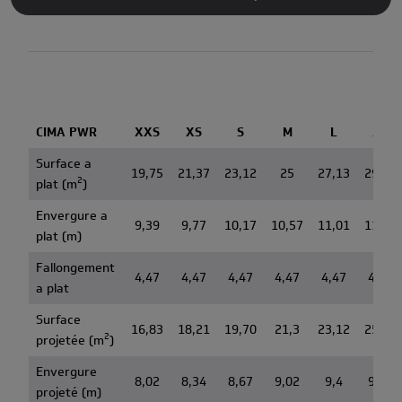
CIMA PWR
XXS
XS
S
M
L
XL
Surface a
19,75
21,37
23,12
25
27,13
29,34
2
plat (m
)
Envergure a
9,39
9,77
10,17
10,57
11,01
11,45
plat (m)
Fallongement
4,47
4,47
4,47
4,47
4,47
4,47
a plat
Surface
16,83
18,21
19,70
21,3
23,12
25,01
2
projetée (m
)
Envergure
8,02
8,34
8,67
9,02
9,4
9,78
projeté (m)