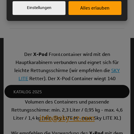
Einstellungen
Alles erlauben
PRODUKTE
PRODUKTARCHIV
Der
X-Pod
Frontcontainer wird mit den
TECHNISCHE KONTROLLEN
Hauptkarabinern verbunden und eignet sich für
leichte Rettungsschirme (wir empfehlen die
SKY
LITE
Retter). Der X-Pod Container wiegt 140
Gramm.
KATALOG 2025
Volumen des Containers und passende
Rettungsschirme: min. 2,3 Liter / 0,95 kg - max. 4,6
info@sky-cz.com
Liter / 1,4 kg (min. Sky LITE M - max. Sky LITE XL)
Wir empfehlen die Verwendung des
X-Pod
mit dem