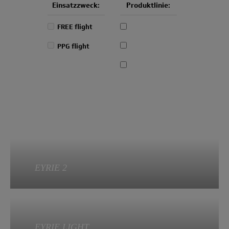
Einsatzzweck:
Produktlinie:
FREE flight
PPG flight
EYRIE 2
Verfügbar in den Größen
EYRIE LIGHT