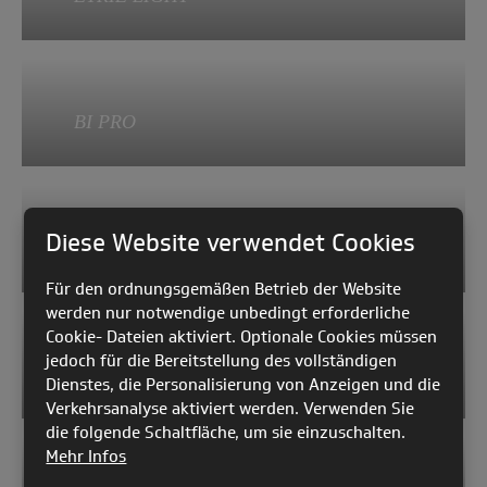
L (140 L) und XL (180 L)
Gewicht: 1150 g in Größe L
95 Liter Volumen
BI PRO
750 Gramm
210 Liter Volumen
Diese Website verwendet Cookies
SKY COMPACT BAG
1200 Gramm
Für den ordnungsgemäßen Betrieb der Website
werden nur notwendige unbedingt erforderliche
Cookie- Dateien aktiviert. Optionale Cookies müssen
M: 55,5x35x15 cm
jedoch für die Bereitstellung des vollständigen
CAB profi 2
Dienstes, die Personalisierung von Anzeigen und die
Gewicht: 240 g (für XS, S und M
Verkehrsanalyse aktiviert werden. Verwenden Sie
Größen)
die folgende Schaltfläche, um sie einzuschalten.
Mehr Infos
Durchmesser CAB profi 2 - 120 cm
L: 63x35x15 cm