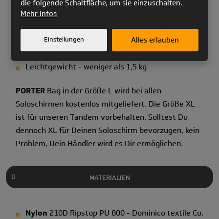
die folgende Schaltfläche, um sie einzuschalten.
Verwendung
Mehr Infos
Zwei Größen - L und XL
Lasercut- Technologie in der gesamten
Einstellungen
Alles erlauben
Herstellung
Leichtgewicht - weniger als 1,5 kg
PORTER
Bag in der Größe L wird bei allen
Soloschirmen kostenlos mitgeliefert. Die Größe XL
ist für unseren Tandem vorbehalten. Solltest Du
dennoch XL für Deinen Soloschirm bevorzugen, kein
Problem, Dein Händler wird es Dir ermöglichen.
MATERIALIEN
Nylon
210D Ripstop PU 800 - Dominico textile Co.