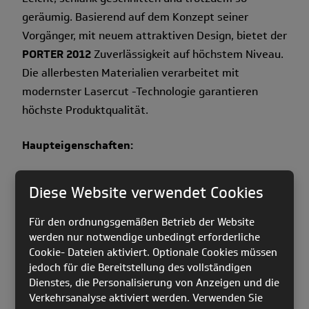
geräumig. Basierend auf dem Konzept seiner
Vorgänger, mit neuem attraktiven Design, bietet der
PORTER 2012
Zuverlässigkeit auf höchstem Niveau.
Die allerbesten Materialien verarbeitet mit
modernster Lasercut -Technologie garantieren
höchste Produktqualität.
Haupteigenschaften:
Attraktives Design
Diese Website verwendet Cookies
Gepolstert im Rücken-, Schulter- und
Lendenwirbelbereich für mehr Tragekomfort
Für den ordnungsgemäßen Betrieb der Website
werden nur notwendige unbedingt erforderliche
Verstellbares Volumen an das Equipement
Cookie- Dateien aktiviert. Optionale Cookies müssen
individuell anzupassen
jedoch für die Bereitstellung des vollständigen
Widerstandsfähiges Material
Dienstes, die Personalisierung von Anzeigen und die
Verkehrsanalyse aktiviert werden. Verwenden Sie
Verstärkter Bodenteil für intensivere, stressfreie