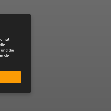
dingt
die
 und die
um sie