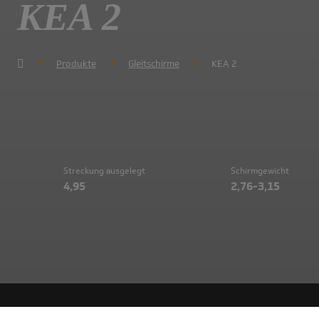
KEA 2
Produkte
Gleitschirme
KEA 2
Streckung ausgelegt
Schirmgewicht
4,95
2,76-3,15