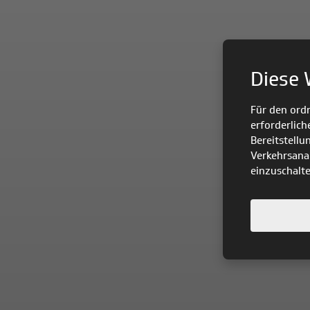
Diese 
Für den ord
erforderlich
Bereitstellu
Verkehrsanal
einzuschalt