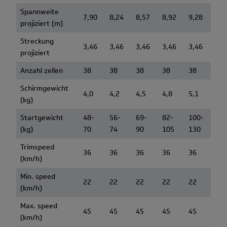
Spannweite
7,90
8,24
8,57
8,92
9,28
projiziert (m)
Streckung
3,46
3,46
3,46
3,46
3,46
projiziert
Anzahl zellen
38
38
38
38
38
Schirmgewicht
4,0
4,2
4,5
4,8
5,1
(kg)
Startgewicht
48-
56-
69-
82-
100-
(kg)
70
74
90
105
130
Trimspeed
36
36
36
36
36
(km/h)
Min. speed
22
22
22
22
22
(km/h)
Max. speed
45
45
45
45
45
(km/h)