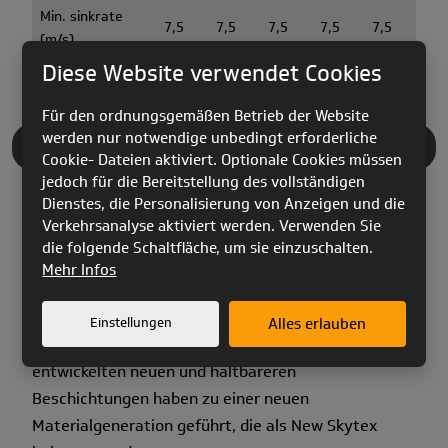
Min. sinkrate
7,5
7,5
7,5
7,5
7,5
(m/s)
Diese Website verwendet Cookies
Test
EN B
EN B
EN B
EN B
EN B
Für den ordnungsgemäßen Betrieb der Website
werden nur notwendige unbedingt erforderliche
MATERIALIEN
Cookie- Dateien aktiviert. Optionale Cookies müssen
jedoch für die Bereitstellung des vollständigen
Dienstes, die Personalisierung von Anzeigen und die
Schirmkappe
Verkehrsanalyse aktiviert werden. Verwenden Sie
die folgende Schaltfläche, um sie einzuschalten.
Die französische Firma Porcher Sport ist der
Mehr Infos
Lieferant des Gleitschirmtuches. In den
vergangenen zwei Jahren hat sich Porcher Marine
Einstellungen
Alles erlauben
stark in der Tuchentwicklung engagiert; die dabei
entwickelten neuen und haltbareren
Beschichtungen haben zu einer neuen
Materialgeneration geführt, die als New Skytex