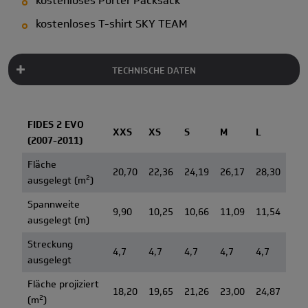
kostenloses Porter Packsack
kostenloses T-shirt SKY TEAM
TECHNISCHE DATEN
FIDES 2 EVO
XXS
XS
S
M
L
(2007-2011)
Fläche
20,70
22,36
24,19
26,17
28,30
2
ausgelegt (m
)
Spannweite
9,90
10,25
10,66
11,09
11,54
ausgelegt (m)
Streckung
4,7
4,7
4,7
4,7
4,7
ausgelegt
Fläche projiziert
18,20
19,65
21,26
23,00
24,87
2
(m
)