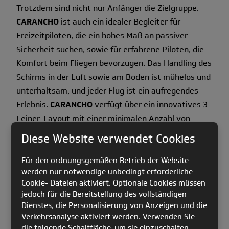
Trotzdem sind nicht nur Anfänger die Zielgruppe.
CARANCHO
ist auch ein idealer Begleiter für
Freizeitpiloten, die ein hohes Maß an passiver
Sicherheit suchen, sowie für erfahrene Piloten, die
Komfort beim Fliegen bevorzugen. Das Handling des
Schirms in der Luft sowie am Boden ist mühelos und
unterhaltsam, und jeder Flug ist ein aufregendes
Erlebnis.
CARANCHO
verfügt über ein innovatives 3-
Leiner-Layout mit einer minimalen Anzahl von
Leinen, was zu einer erheblichen Reduzierung des
Diese Website verwendet Cookies
aerodynamischen Widerstands führt. Die Form der
Vorderkante und der Einlassöffnungen ist optimiert,
Für den ordnungsgemäßen Betrieb der Website
werden nur notwendige unbedingt erforderliche
um beispielsweise das Strömungsverhalten und die
Cookie- Dateien aktiviert. Optionale Cookies müssen
Pitchbewegung zu verbessern sowie die Resistenz
jedoch für die Bereitstellung des vollständigen
gegen Einklapper zu erhöhen.
CARANCHO
ist ein
Dienstes, die Personalisierung von Anzeigen und die
erstaunlicher Allround-Gleitschirm. Seine semi-
Verkehrsanalyse aktiviert werden. Verwenden Sie
die folgende Schaltfläche, um sie einzuschalten.
leichte Konstruktion ist perfekt für Hike & Fly. Der