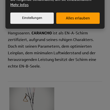
Mehr Infos
Schirm glänzt durch hohe Leistung und
hervorragende Gleiteigenschaften und ermutigt zu
Einstellungen
Alles erlauben
XC-Flügen. Darüber hinaus inspiriert das sanfte
Handling zu dynamischen Manövern beim
Hangsoaren.
CARANCHO
ist als EN-A-Schirm
zertifiziert, aufgrund seines ruhigen Charakters.
Doch mit seinen Parametern, dem optimierten
Leinplan, dem minimalen Luftwiderstand und der
herausragenden Leistung besitzt der Schirm eine
echte EN-B-Seele.