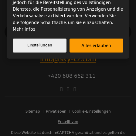
jedoch für die Bereitstellung des vollständigen
Dienstes, die Personalisierung von Anzeigen und die
Verkehrsanalyse aktiviert werden. Verwenden Sie
die folgende Schaltfläche, um sie einzuschalten.
Mehr Infos
KATALOG 2025
Einstellungen
Alles erlauben
info@sky-cz.com
+420 608 662 311
Sitemap
|
Privatleben
|
Cookie-Einstellungen
Erstellt von
Diese Website ist durch reCAPTCHA geschützt und es gelten die