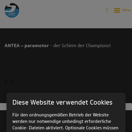
Produkte
Archiv
Archiv - Gleitschirme
ANTEA PARAMOTOR EDITION (2007-2011)
ANTEA – paramotor
- der Schirm der Champions!
HÄNDLER KONTAKT
Diese Website verwendet Cookies
Für den ordnungsgemäßen Betrieb der Website
werden nur notwendige unbedingt erforderliche
PRODUKTARCHIV
Cookie- Dateien aktiviert. Optionale Cookies müssen
TECHNISCHE KONTROLLEN