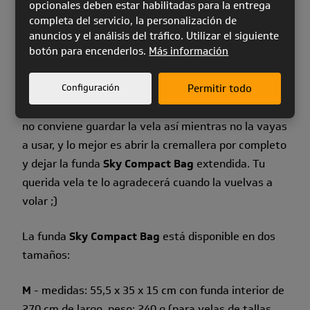
el tejido interior de la funda permiten evacuar
opcionales deben estar habilitadas para la entrega
fácilmente el aire de la vela durante el plegado.
completa del servicio, la personalización de
anuncios y el análisis del tráfico. Utilizar el siguiente
botón para encenderlos.
Más información
La funda
Sky Compact Bag
permite un gran ahorro
de espacio y facilita un plegado rápido. Aunque
Configuración
Permitir todo
plegar tu vela de manera compacta con esta funda
resulta práctico para vuelos de Hike & Fly y viajes,
no conviene guardar la vela así mientras no la vayas
a usar, y lo mejor es abrir la cremallera por completo
y dejar la funda
Sky Compact Bag
extendida. Tu
querida vela te lo agradecerá cuando la vuelvas a
volar ;)
La funda
Sky Compact Bag
está disponible en dos
tamaños:
M
- medidas: 55,5 x 35 x 15 cm con funda interior de
270 cm de largo, peso: 240 g (para velas de tallas