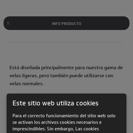
INFO PRODUCTO
Está diseñada principalmente para nuestra gama de
velas ligeras, pero también puede utilizarse con
velas normales.
La funda
Sky Compact Bag
te gustará por lo
Este sitio web utiliza cookies
rápido y fácil que resulta plegar la vela. La
cremallera lleva una solapa que evita
Para el correcto funcionamiento del sitio web solo
enganchones al abrirla o cerrarla.
se activan los archivos cookies necesarios e
Los orificios de ventilación cortados con láser en
imprescindibles. Sin embargo, Las cookies