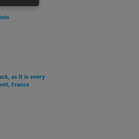
uelo
ck, as it is every
uvet, France