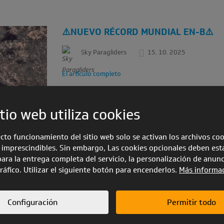
⚠️NUEVO RÉCORD MUNDIAL EN-B⚠️
Sky Paragliders
15. 10. 2025
El artículo completo
tio web utiliza cookies
ecto funcionamiento del sitio web solo se activan los archivos co
 imprescindibles. Sin embargo, Las cookies opcionales deben est
para la entrega completa del servicio, la personalización de anunc
 tráfico. Utilizar el siguiente botón para encenderlos.
Más informa
Configuración
Permitir todo