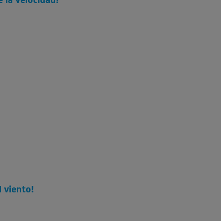
 la velocidad!
l viento!