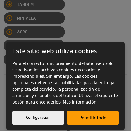
TANDEM
MINIVELA
ACRO
SPEED
Este sitio web utiliza cookies
CIMA PWR EN 926-1
FLEXOR 
FLUX E
PPG
Para el correcto funcionamiento del sitio web solo
se activan los archivos cookies necesarios e
imprescindibles. Sin embargo, Las cookies
opcionales deben estar habilitadas para la entrega
completa del servicio, la personalización de
Utilización:
Línea de producto:
anuncios y el análisis del tráfico. Utilizar el siguiente
botón para encenderlos.
Más información
FREE flight
Configuración
Permitir todo
PPG flight