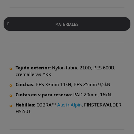
MATERIALES
Tejido exterior
: Nylon fabric 210D, PES 600D,
cremalleras YKK.
Cinchas:
PES 33mm 11kN, PES 25mm 9,5kN.
Cintas en v para reserva:
PAD 20mm, 16kN.
Hebillas:
COBRA™
AustriAlpin
, FINSTERWALDER
HSi501