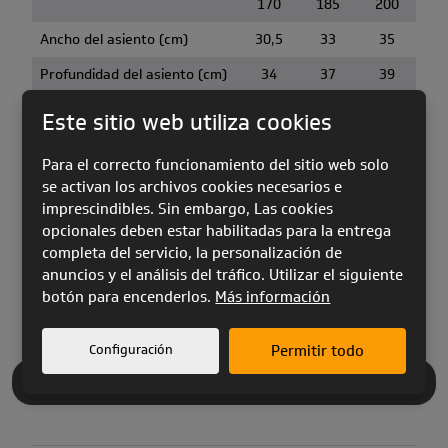
170
185
200
Ancho del asiento (cm)
30,5
33
35
Profundidad del asiento (cm)
34
37
39
Altura de los puntos de
Este sitio web utiliza cookies
42
45
48
anclaje (cm)
Para el correcto funcionamiento del sitio web solo
Rango de la cinta de pecho
38-43
40-46
43-49
se activan los archivos cookies necesarios e
(cm)
imprescindibles. Sin embargo, Las cookies
Peso del arnés (kg)
2,60
2,70
2,90
opcionales deben estar habilitadas para la entrega
completa del servicio, la personalización de
Test
EN / NfL
anuncios y el análisis del tráfico. Utilizar el siguiente
botón para encenderlos.
Más información
Configuración
Permitir todo
ACCESORIOS