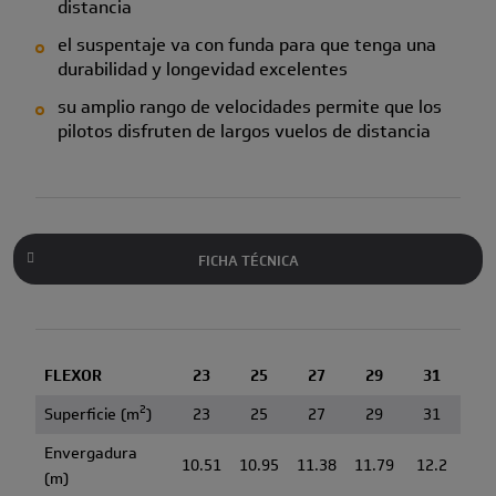
distancia
el suspentaje va con funda para que tenga una
durabilidad y longevidad excelentes
su amplio rango de velocidades permite que los
pilotos disfruten de largos vuelos de distancia
FICHA TÉCNICA
FLEXOR
23
25
27
29
31
2
Superficie (m
)
23
25
27
29
31
Envergadura
10.51
10.95
11.38
11.79
12.2
(m)