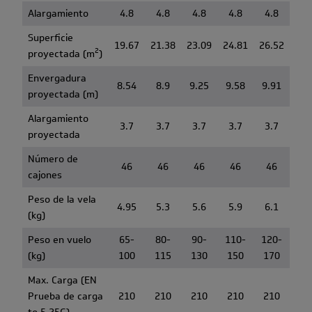
Alargamiento
4.8
4.8
4.8
4.8
4.8
Superficie
19.67
21.38
23.09
24.81
26.52
2
proyectada (m
)
Envergadura
8.54
8.9
9.25
9.58
9.91
proyectada (m)
Alargamiento
3.7
3.7
3.7
3.7
3.7
proyectada
Número de
46
46
46
46
46
cajones
Peso de la vela
4.95
5.3
5.6
5.9
6.1
(kg)
Peso en vuelo
65-
80-
90-
110-
120-
(kg)
100
115
130
150
170
Max. Carga (EN
Prueba de carga
210
210
210
210
210