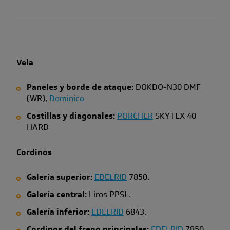
Vela
Paneles y borde de ataque:
DOKDO-N30 DMF
(WR),
Dominico
Costillas y diagonales:
PORCHER
SKYTEX 40
HARD
Cordinos
Galería superior:
EDELRID
7850.
Galería central:
Liros PPSL.
Galería inferior:
EDELRID
6843.
Cordinos del freno principales:
EDELRID
7850.