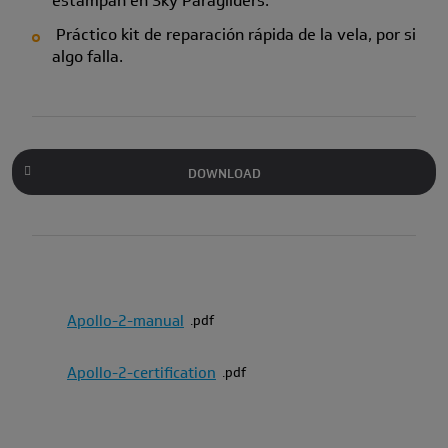
estampan en Sky Paragliders.
Práctico kit de reparación rápida de la vela, por si
algo falla.
DOWNLOAD
Apollo-2-manual
pdf
Apollo-2-certification
pdf