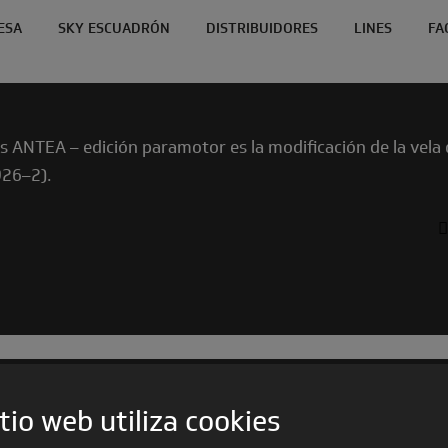
ESA
SKY ESCUADRÓN
DISTRIBUIDORES
LINES
FA
s ANTEA – edición paramotor es la modificación de la vela 
926–2).
tio web utiliza cookies
ARCHIVO DE PRODUCTO
CONTROLES TÉCNI