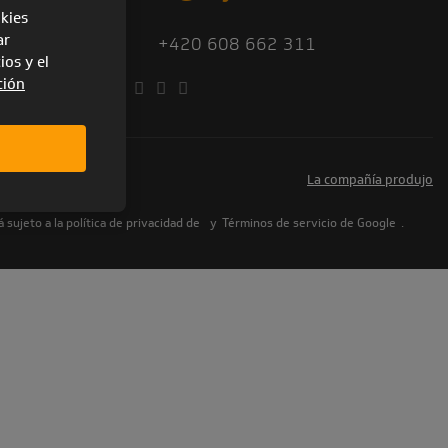
okies
ar
+420 608 662 311
ios y el
ción
la compañía produjo
ookies
ujeto a la política de privacidad de
y
Términos de servicio de Google
.