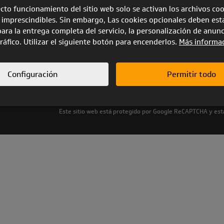
ecto funcionamiento del sitio web solo se activan los archivos co
 imprescindibles. Sin embargo, Las cookies opcionales deben est
para la entrega completa del servicio, la personalización de anunc
CATÁLOGO 2025
 tráfico. Utilizar el siguiente botón para encenderlos.
Más informa
Configuración
Permitir todo
Mapa del sitio
|
Política de privacidad
|
Configuración de c
Este sitio web está protegido por Google ReCAPTCHA y está s