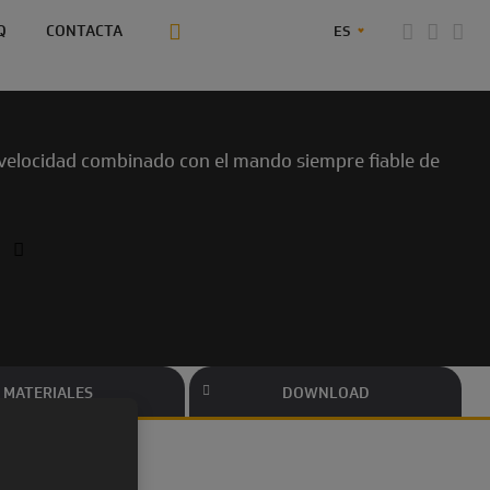
Q
CONTACTA
ES
ta velocidad combinado con el mando siempre fiable de
MATERIALES
DOWNLOAD
. El conocido mando Sky ayudará a