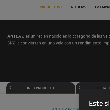
PRODUCTOS
NOTICIAS
LA EMPR
ANTEA 2
es un recién nacido en la categoría de las ve
SKY, la convierten en una vela con un rendimiento imp
DISTRIBUIDORES CONTACTA
INFO PRODUCTO
FICHA T
Este si
ANTEA 2 homologación
ANTEA 2
Vela
es una vela de alto rendimi
pdf