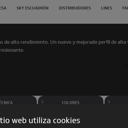
ESA
SKY ESCUADRÓN
DISTRIBUIDORES
LINES
FA
las de alto rendimiento. Un nuevo y mejorado perfil de al
resionante.
ÉCNICA
COLORES
tio web utiliza cookies
ento disenado para pilotos avanzados de XC o de competición