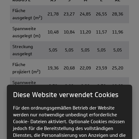
Fläche
21,78
23,27
24,85
26,55
28,36
2
ausgelegt (m
)
Spannweite
10,48
10,84
11,20
11,57
11,96
ausgelegt (m)
Streckung
5,05
5,05
5,05
5,05
5,05
ausgelegt
Fläche
19,36
20,68
22,09
23,59
25,20
2
projiziert (m
)
Spannweite
8,79
9,08
9,39
9,70
10,03
projiziert (m)
Diese Website verwendet Cookies
Streckung
3,99
3,99
3,99
3,99
3,99
Für den ordnungsgemäßen Betrieb der Website
projiziert
werden nur notwendige unbedingt erforderliche
Anzahl Zellen
45
45
45
45
45
Cookie- Dateien aktiviert. Optionale Cookies müssen
jedoch für die Bereitstellung des vollständigen
Schirmgewicht
4,00
4,20
4,40
4,65
4,90
Dienstes, die Personalisierung von Anzeigen und die
(kg)