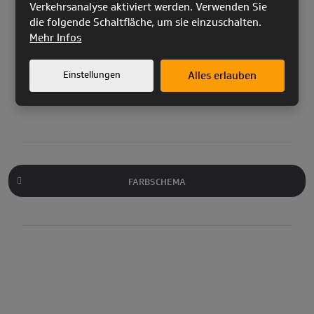
Verkehrsanalyse aktiviert werden. Verwenden Sie
Startgewicht
55-
64-
74-
85-
99-
die folgende Schaltfläche, um sie einzuschalten.
(kg)
70
81
94
108
125
Mehr Infos
Musterprüfung
EN-B
EN-B
EN-B
EN-B
EN-B
Einstellungen
Alles erlauben
FARBSCHEMA